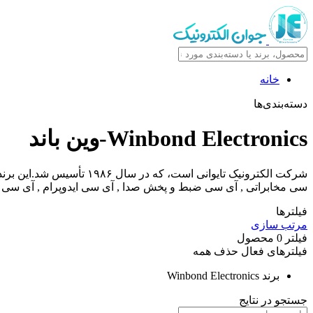
خانه
دسته‌بندی‌ها
Winbond Electronics-
وین باند
سی مخابراتی , آی سی ضبط و پخش صدا , آی سی ایدوپرام , آی سی رم 
فیلترها
مرتب سازی
فیلتر
0
محصول
فیلترهای فعال
حذف همه
برند
Winbond Electronics
جستجو در نتایج