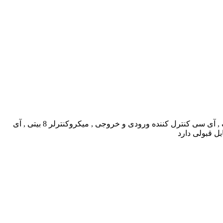
شرکت الکترونیک تایوانی است، که در سال ۱۹۸۶ تأسیس شد.این برند در ساخت قطعات مختلفی از جمله آی سی رم استاتیک , آی سی کدک , آی سی کنترل کننده ورودی و خروجی , میکروکنترلر 8 بیتی , آی
ل قبولی دارد