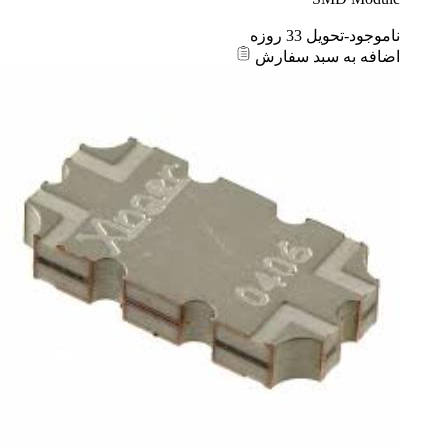
ناموجود-تحویل 33 روزه
اضافه به سبد سفارش