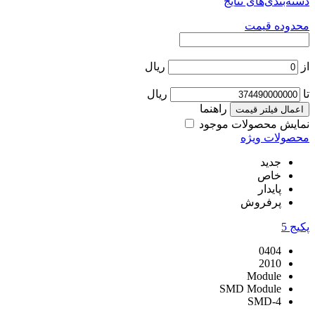
دسته‌بندی‌های نتایج
محدوده قیمت
از
ریال
تا
ریال
راهنما
اعمال فیلتر قیمت
نمایش محصولات موجود
محصولات ویژه
جدید
خاص
پایدار
پرفروش
پکیج
5
0404
2010
Module
SMD Module
SMD-4