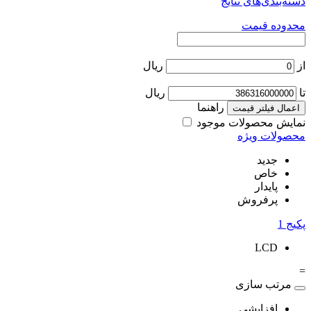
دسته‌بندی‌های نتایج
محدوده قیمت
از
ریال
تا
ریال
راهنما
اعمال فیلتر قیمت
نمایش محصولات موجود
محصولات ویژه
جدید
خاص
پایدار
پرفروش
پکیج
1
LCD
=
مرتب سازی
افزایشی