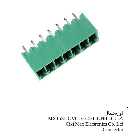
اوریجینال
MX15EDGVC-3.5-07P-GN01-CU-A
Cixi Max Electronics Co.,Ltd
Connector