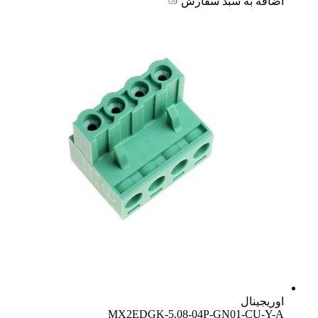
اضافه به سبد سفارش
اوریجینال
MX2EDGK-5.08-04P-GN01-CU-Y-A