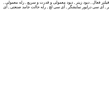
لتر فعال , دیود زینر , دیود معمولی و قدرت و سریع , رله معمولی ,
اسفت , مقاومت شنت smd , پتانسیومترsmd , رله سیگنال , میکرو پردازشگر , آی سی درایور نمایشگر , آی سی لچ , رله حالت جامد صنعتی , آی