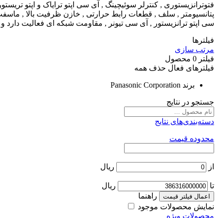
فتوترانزیستوری , کنترلر سوئیچینگ , آی سی اپتو ترایاک و اپتو تریست
سی اپتو ترانزیستور , آی سی تیونر , مقاومت شبکه ای فعالیت دارد و 
فیلترها
مرتب سازی
فیلتر
0
محصول
فیلترهای فعال
حذف همه
برند
Panasonic Corporation
جستجو در نتایج
دسته‌بندی‌های نتایج
محدوده قیمت
از
ریال
تا
ریال
راهنما
اعمال فیلتر قیمت
نمایش محصولات موجود
محصولات ویژه