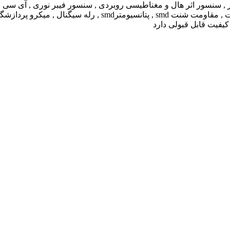
ور , سنسور اثر هال و مغناطیسی روبردی , سنسور فیبر نوری , آی سی فی
پتانسیومتر , سلف , قطعات رابط حرارتی , خازن ظرفیت بالا , م
کیفیت قابل قبولی دارد