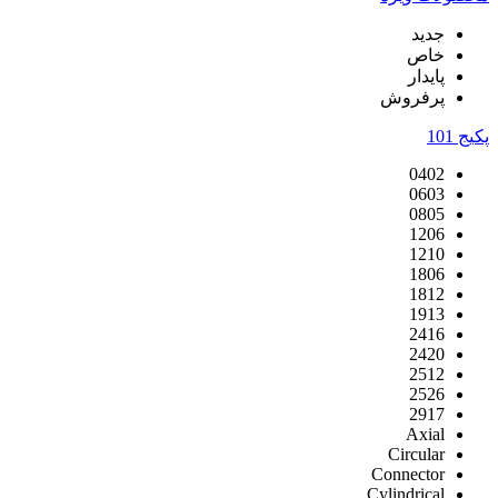
جدید
خاص
پایدار
پرفروش
پکیج
101
0402
0603
0805
1206
1210
1806
1812
1913
2416
2420
2512
2526
2917
Axial
Circular
Connector
Cylindrical