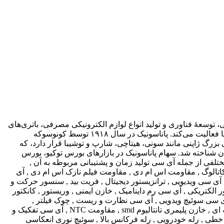
توسعهٔ فناوری و تولید انواع لوازم الکترونیکی مصرفی، باتری‌های
قابل‌شارژ، سامانه‌های اویونیک، سامانه‌های خودرو و سامانه‌های صنعتی همچنین در زمینه توسعه هوش مصنوعی و ارائه خدمات اینترنت اشیا فعالیت می‌کند. پاناسونیک در سال ۱۹۱۸ توسط کونوسوکه
رگ ژاپنی مانند سونی، هیتاچی، شارپ و توشیبا قرار دارد، که
‌عنوان چهارمین تولیدکننده برتر تلویزیون در جهان شناخته شد. سهام پاناسونیک در بازارهای بورس توکیو، بورس
ر سرتاسر جهان دارد و در ساخت قطعات مختلفی از جمله آی سی تولید زمان و پشتیبانی مربوطه به آن ,
ون کاتالوگ , مقاومت اس ام دی , مقاومت فیلم نازک اس ام دی , آی
 سوئیچ , میکروکنترلر32 بیتی , آی سی درایور و کنترلر موتور , آی سی ویدیویی , ترانزیستور دیجیتال , فریت بید , سنسور حرکت و
الکتریکی , آی سی رم داینامیک , خازن ایمنی , وریستور , کانکتور
dip , قطع کننده حرارتی , ترانزیستور دارلینگتون , آی سی سوئیچ ویدویی , آی سی نظارت و ریست , چوک فیلتر ,
میکروکنترلر 8 بیتی , آی سی سوئیچ مالتی پلکسر , آی سی مبدل AC به DC , آی سی مولتی مدیا متفرقه , ال ای دی اس ام دی , باتری سکه ای , خازن پلیمری تانتالیوم smd , مقاومت NTC , آی سی تفکیک و
یود و یکسوکننده شاتکی , رگولاتور ولتاژ خطی , رله خودرویی , رله فرکانس بالا , سوئیچ نوری انعکاسی