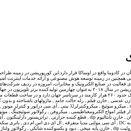
ک
در کادوما واقع در اوساکا قرار دارد.این کورپوریشن در زمینه طراحی، 
عالیت در صنایع الکترونیک و مخابرات، امروزه در ردیف شرکت‌های بز
به‌عنوان غول‌های صنعت الکترونیک جهان شناخته می‌شوند. این کورپوریشن در سال ۲۰۱۸ به
اوساکا، بورس ناگویا و نیکی ۲۲۵ معامله می‌شود. اکنون برند پاناسونیک حدود ۲۶۰ هزار کارمند د
ی , خازن عدسی , خازن فیلم , رله حالت جامد , ماژولهای ناشناخته و بد
سی صوتی تقویت کننده قدرت صدا , تک سوئیچ , خازن الکترولیت smd , میکرو
فیلتر امواج الکترومغناطیسی , میکروفن , رگولاتور سوئیچینگ , موتور 
برد به برد , سنسور فشار روبردی , آی سی تاخیر خطی و المانهای زمان , خازن تانتالیوم 
تلفیق کننده موج , آی سی موزیک و آژیر , ترانزیستور فت , خازن الکترولیت dip , خازن پایه میخی , د