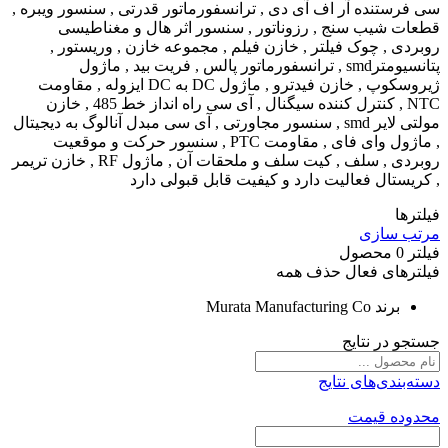
سی فرستنده آر اف آی دی , ترانسفورماتور قدرتی , سنسور ویبره ,
قطعات شیب سنج , رزوناتور , سنسور اثر هال و مغناطیسی
روبردی , چوک فیلتر , خازن فیلم , مجموعه خازن , وریستور ,
پتانسیومترsmd , ترانسفورماتور پالس , فریت بید , ماژول
ژیروسکوپ , خازن فیدترو , ماژول DC به DC ایزوله , مقاومت
NTC , کنترل کننده سیگنال , آی سی راه انداز خط 485 , خازن
مولتی لایر smd , سنسور مجاورتی , آی سی مبدل آنالوگ به دیجیتال
, ماژول وای فای , مقاومت PTC , سنسور حرکت و موقعیت
روبردی , سلف , کیت سلف و ملحقات آن , ماژول RF , خازن تریمر
, کریستال فعالیت دارد و کیفیت قابل قبولی دارد
فیلترها
مرتب سازی
فیلتر
0
محصول
فیلترهای فعال
حذف همه
برند
Murata Manufacturing Co
جستجو در نتایج
دسته‌بندی‌های نتایج
محدوده قیمت