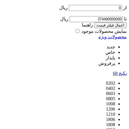
از
ریال
تا
ریال
راهنما
اعمال فیلتر قیمت
نمایش محصولات موجود
محصولات ویژه
جدید
خاص
پایدار
پرفروش
پکیج
68
0202
0402
0603
0805
1008
1206
1210
1806
1808