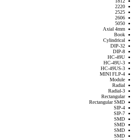
1812
2220
2525
2606
5050
Axial 4mm
Book
Cylindrical
DIP-32
DIP-8
HC-49U
HC-49U-3
HC-49US-3
MINI FLP-4
Module
Radial
Radial-3
Rectangular
Rectangular SMD
SIP-4
SIP-7
SMD
SMD
SMD
SMD