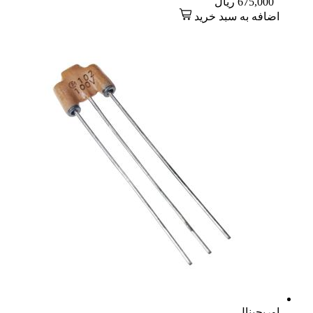
675,000
ریال
اضافه به سبد خرید
اوریجینال