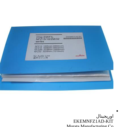
اوریجینال
EKEMNFZ1AD-KIT
Murata Manufacturing Co