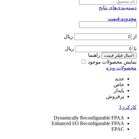
دسته‌بندی‌های نتایج
محدوده قیمت
از
ریال
تا
ریال
راهنما
اعمال فیلتر قیمت
نمایش محصولات موجود
محصولات ویژه
جدید
خاص
پایدار
پرفروش
کارکرد
3
Dynamically Reconfigurable FPAA
Enhanced I/O Reconfigurable FPAA
EPAC