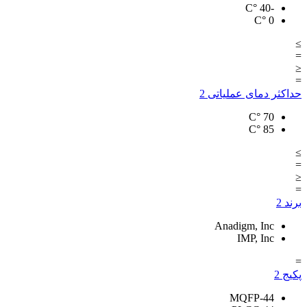
°C
-40
°C
0
≥
=
≤
=
حداکثر دمای عملیاتی
2
°C
70
°C
85
≥
=
≤
=
برند
2
Anadigm, Inc
IMP, Inc
=
پکیج
2
MQFP-44