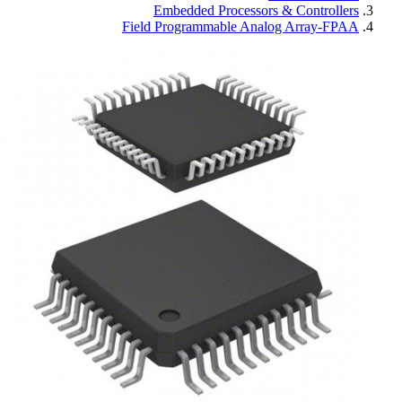
Embedded Processors & Controllers
Field Programmable Analog Array-FPAA