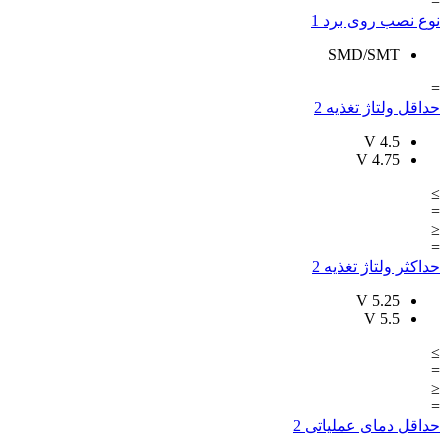
=
نوع نصب روی برد
1
SMD/SMT
=
حداقل ولتاژ تغذیه
2
V
4.5
V
4.75
≥
=
≤
=
حداکثر ولتاژ تغذیه
2
V
5.25
V
5.5
≥
=
≤
=
حداقل دمای عملیاتی
2