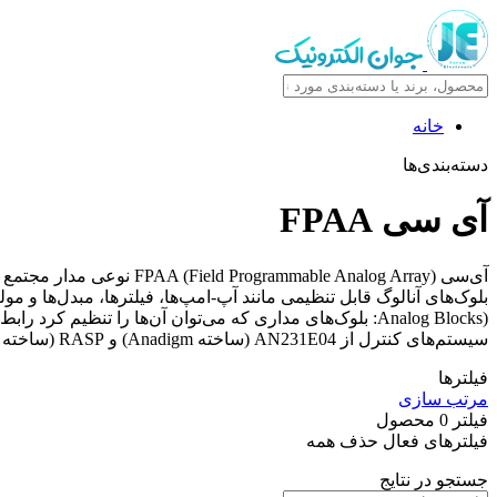
خانه
دسته‌بندی‌ها
آی سی FPAA
آی‌سی able Analog Array
سیستم‌های کنترل از AN231E04 (ساخته Anadigm) و RASP (ساخته Georgia Tech) به‌عنوان نمونه‌های مشهور این آی‌سی‌ها می‌توان نام برد.
فیلترها
مرتب سازی
فیلتر
0
محصول
فیلترهای فعال
حذف همه
جستجو در نتایج