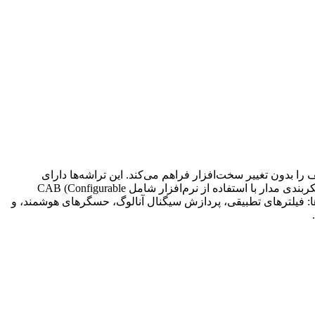
های آنالوگ مختلف را بدون تغییر سخت‌افزار فراهم می‌کند. این تراشه‌ها دارای
بلوک‌های آنالوگ قابل تنظیمی مانند آپ-امپ‌ها، فیلترها، مبدل‌ها و مولتی‌پلکسرها هستند. ویژگی‌های کلیدی: برنامه‌پذیری نرم‌افزاری: تغییر پیکربندی مدار با استفاده از نرم‌افزار شامل CAB (Configurable
های مداری که می‌توان آن‌ها را تنظیم کرد رابط‌های دیجیتال و آنالوگ: امکان اتصال به میکروکنترلرها و FPGA کاربردها: فیلترهای تطبیقی، پردازش سیگنال آنالوگ، حسگرهای هوشمند، و