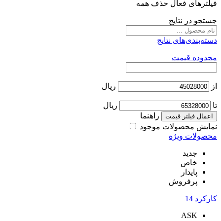
فیلترهای فعال
حذف همه
جستجو در نتایج
دسته‌بندی‌های نتایج
محدوده قیمت
از
ریال
تا
ریال
راهنما
اعمال فیلتر قیمت
نمایش محصولات موجود
محصولات ویژه
جدید
خاص
پایدار
پرفروش
کارکرد
14
ASK