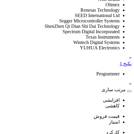
Olimex
Renesas Technology
SEED International Ltd
Segger Microcontroller Systems
ShenZhen Qi Dian Shi Dai Technology
Spectrum Digital Incorporated
Texas Instruments
Wintech Digital Systems
YUHUA Electronics
=
پکیج
1
Programmer
=
مرتب سازی
افزایشی
کاهشی
قیمت فروش
امتیاز
کارکرد