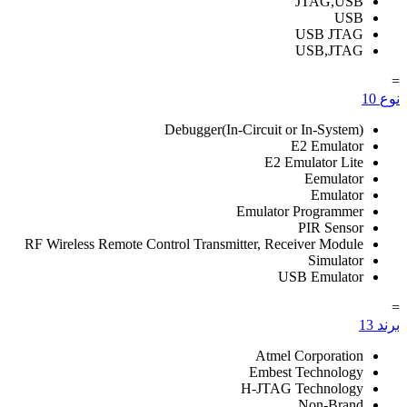
JTAG,USB
USB
USB JTAG
USB,JTAG
=
نوع
10
Debugger(In-Circuit or In-System)
E2 Emulator
E2 Emulator Lite
Eemulator
Emulator
Emulator Programmer
PIR Sensor
RF Wireless Remote Control Transmitter, Receiver Module
Simulator
USB Emulator
=
برند
13
Atmel Corporation
Embest Technology
H-JTAG Technology
Non-Brand