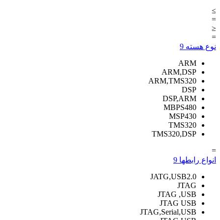
≥
=
≤
=
نوع هسته
9
ARM
ARM,DSP
ARM,TMS320
DSP
DSP,ARM
MBPS480
MSP430
TMS320
TMS320,DSP
=
انواع رابطها
9
JATG,USB2.0
JTAG
JTAG ,USB
JTAG USB
JTAG,Serial,USB