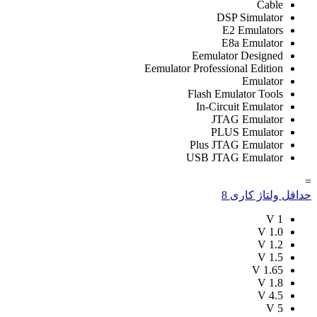
Cable
DSP Simulator
E2 Emulators
E8a Emulator
Eemulator Designed
Eemulator Professional Edition
Emulator
Flash Emulator Tools
In-Circuit Emulator
JTAG Emulator
PLUS Emulator
Plus JTAG Emulator
USB JTAG Emulator
=
حداقل ولتاژ کاری
8
V
1
V
1.0
V
1.2
V
1.5
V
1.65
V
1.8
V
4.5
V
5