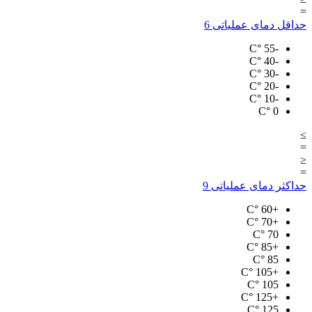
=
حداقل دمای عملیاتی
6
°C
-55
°C
-40
°C
-30
°C
-20
°C
-10
°C
0
≥
=
≤
=
حداکثر دمای عملیاتی
9
°C
+60
°C
+70
°C
70
°C
+85
°C
85
°C
+105
°C
105
°C
+125
°C
125