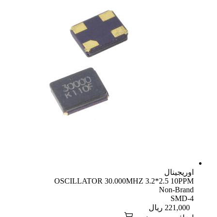
اوریجینال
OSCILLATOR 30.000MHZ 3.2*2.5 10PPM
Non-Brand
SMD-4
221,000
ریال