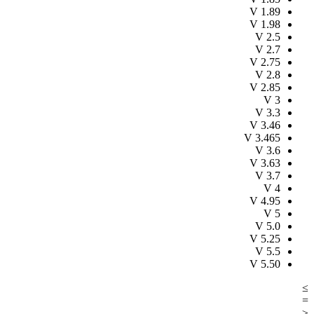
V
1.89
V
1.98
V
2.5
V
2.7
V
2.75
V
2.8
V
2.85
V
3
V
3.3
V
3.46
V
3.465
V
3.6
V
3.63
V
3.7
V
4
V
4.95
V
5
V
5.0
V
5.25
V
5.5
V
5.50
≥
=
≤