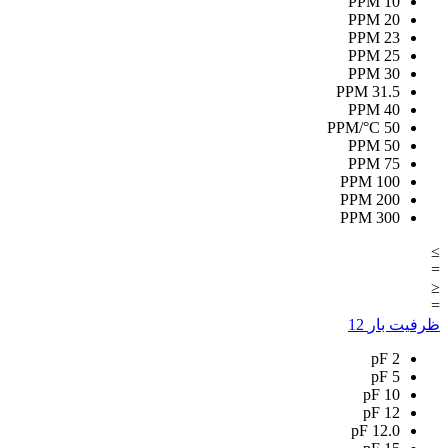
PPM
10
PPM
20
PPM
23
PPM
25
PPM
30
PPM
31.5
PPM
40
PPM/°C
50
PPM
50
PPM
75
PPM
100
PPM
200
PPM
300
≥
=
≤
=
ظرفیت بار
12
pF
2
pF
5
pF
10
pF
12
pF
12.0