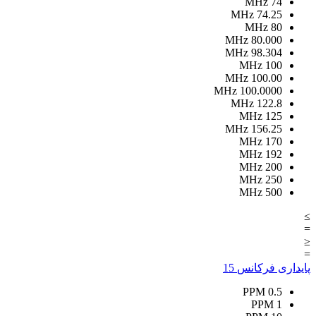
MHz
74
MHz
74.25
MHz
80
MHz
80.000
MHz
98.304
MHz
100
MHz
100.00
MHz
100.0000
MHz
122.8
MHz
125
MHz
156.25
MHz
170
MHz
192
MHz
200
MHz
250
MHz
500
≥
=
≤
=
پایداری فرکانس
15
PPM
0.5
PPM
1