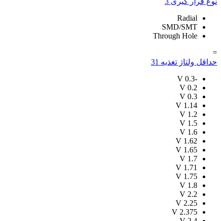
نوع قرار گیری
3
Radial
SMD/SMT
Through Hole
=
حداقل ولتاژ تغذیه
31
V
-0.3
V
0.2
V
0.3
V
1.14
V
1.2
V
1.5
V
1.6
V
1.62
V
1.65
V
1.7
V
1.71
V
1.75
V
1.8
V
2.2
V
2.25
V
2.375
V
2.4