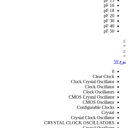
pF
15
pF
16
pF
18
pF
20
pF
30
pF
40
pF
50
≥
=
≤
=
نوع
59
0
Clear Clock
Clock Crystal Oscillator
Clock Oscillator
Clock Oscillators
CMOS Crystal Oscillator
CMOS Oscillator
Configurable Clocks
Crystal
Crystal Clock Oscillator
CRYSTAL CLOCK OSCILLATORS
Crystal Oscillator