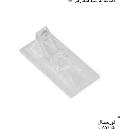
اضافه به سبد سفارش
اوریجینال
CAY046