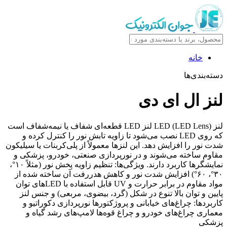
خانه
دسته‌بندی‌ها
لنز ال ای دی
لنز LED (LED Lens) لنز LED قطعه‌ای شفاف یا نیمه‌شفاف است
که روی LED نصب می‌شود تا زاویه تابش نور را کنترل کرده و
شدت نور را افزایش دهد. این لنزها معمولاً از پلی‌کربنات یا سیلیکون
مقاوم ساخته می‌شوند و در نورپردازی صنعتی، خودرو، پزشکی و
نمایشگرها کاربرد دارند. ویژگی‌ها: تنظیم زاویه پخش نور (مثلاً ۱۰°،
۳۰°، ۶۰°) افزایش شدت نور و کاهش هدررفت آن ساخته شده از
مواد مقاوم در برابر حرارت و UV قابل استفاده با LEDهای توان
پایین و توان بالا تنوع در شکل (گرد، بیضوی، مربعی) و جنس لنز
کاربردها: چراغ‌های خیابانی و پروژکتورها نورپردازی دکوراتیو و
معماری چراغ‌های خودرو و چراغ قوه‌ها لامپ‌های رشد گیاه و
پزشکی