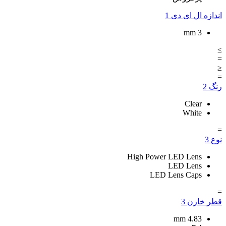
اندازه ال ای دی
1
mm
3
≥
=
≤
=
رنگ
2
Clear
White
=
نوع
3
High Power LED Lens
LED Lens
LED Lens Caps
=
قطر خازن
3
mm
4.83