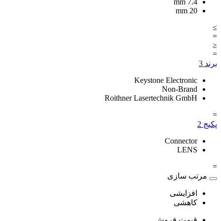
mm
7.4
mm
20
≥
=
≤
=
برند
3
Keystone Electronic
Non-Brand
Roithner Lasertechnik GmbH
=
پکیج
2
Connector
LENS
=
مرتب سازی
افزایشی
کاهشی
قیمت فروش