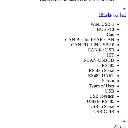
=
انواع رابطها
18
1-Wire, USB
BUS PCI
Can
CAN Bus for PEAK CAN
CAN FD ,LIN,USB2.0
CAN for USB
HIT
PCAN-USB FD
RS485
RS-485 Serial
RS485,UART
Sensor
Types of User
USB
USB Joystick
USB to RS485
USB to Serial
USB-GPIB
=
نوع
21