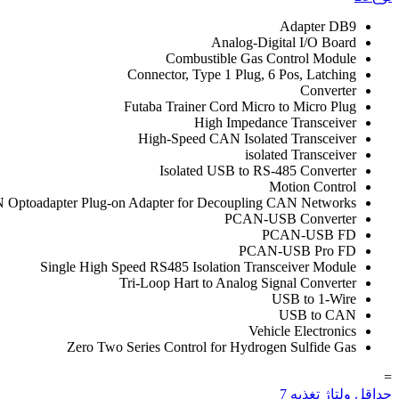
Adapter DB9
Analog-Digital I/O Board
Combustible Gas Control Module
Connector, Type 1 Plug, 6 Pos, Latching
Converter
Futaba Trainer Cord Micro to Micro Plug
High Impedance Transceiver
High-Speed CAN Isolated Transceiver
isolated Transceiver
Isolated USB to RS-485 Converter
Motion Control
Optoadapter Plug-on Adapter for Decoupling CAN Networks ,
PCAN-USB Converter
PCAN-USB FD
PCAN-USB Pro FD
Single High Speed RS485 Isolation Transceiver Module
Tri-Loop Hart to Analog Signal Converter
USB to 1-Wire
USB to CAN
Vehicle Electronics
Zero Two Series Control for Hydrogen Sulfide Gas
=
حداقل ولتاژ تغذیه
7