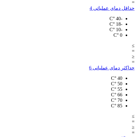
=
حداقل دمای عملیاتی
4
°C
-40
°C
-18
°C
-10
°C
0
≥
=
≤
=
حداکثر دمای عملیاتی
6
°C
40
°C
50
°C
55
°C
66
°C
70
°C
85
≥
=
≤
=