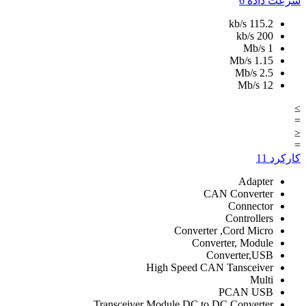
سرعت داده
6
kb/s
115.2
kb/s
200
Mb/s
1
Mb/s
1.15
Mb/s
2.5
Mb/s
12
≥
=
≤
=
کارکرد
11
Adapter
CAN Converter
Connector
Controllers
Converter ,Cord Micro
Converter, Module
Converter,USB
High Speed CAN Tansceiver
Multi
PCAN USB
Transceiver Module,DC to DC Converter