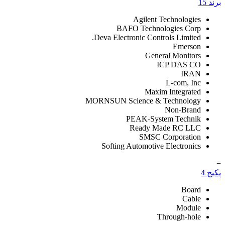
برند
15
Agilent Technologies
BAFO Technologies Corp
Deva Electronic Controls Limited.
Emerson
General Monitors
ICP DAS CO
IRAN
L-com, Inc
Maxim Integrated
MORNSUN Science & Technology
Non-Brand
PEAK-System Technik
Ready Made RC LLC
SMSC Corporation
Softing Automotive Electronics
=
پکیج
4
Board
Cable
Module
Through-hole