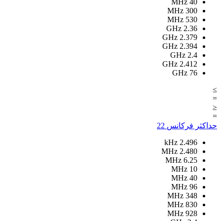
MHz
40
MHz
300
MHz
530
GHz
2.36
GHz
2.379
GHz
2.394
GHz
2.4
GHz
2.412
GHz
76
≥
=
≤
=
حداکثر فرکانس
22
kHz
2.496
MHz
2.480
MHz
6.25
MHz
10
MHz
40
MHz
96
MHz
348
MHz
830
MHz
928