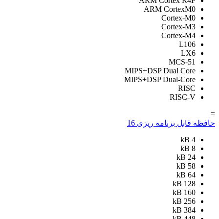
ARM Cortex R4F
ARM CortexM0
Cortex-M0
Cortex-M3
Cortex-M4
L106
LX6
MCS-51
MIPS+DSP Dual Core
MIPS+DSP Dual-Core
RISC
RISC-V
=
حافظه قابل برنامه ریزی
16
kB
4
kB
8
kB
24
kB
58
kB
64
kB
128
kB
160
kB
256
kB
384
kB
448