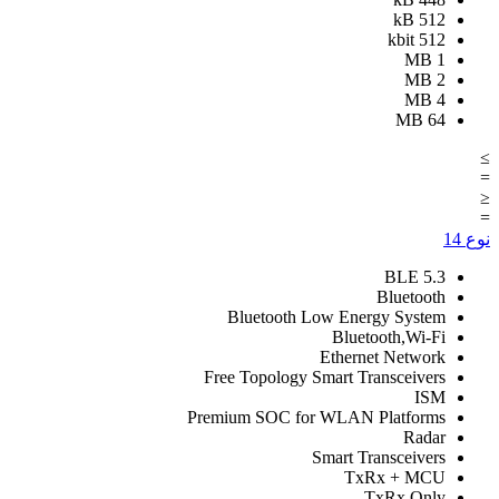
kB
512
kbit
512
MB
1
MB
2
MB
4
MB
64
≥
=
≤
=
نوع
14
BLE 5.3
Bluetooth
Bluetooth Low Energy System
Bluetooth,Wi-Fi
Ethernet Network
Free Topology Smart Transceivers
ISM
Premium SOC for WLAN Platforms
Radar
Smart Transceivers
TxRx + MCU
TxRx Only