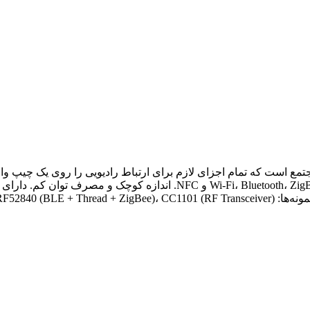
یک چیپ یا RF SoC (System on Chip)، یک مدار مجتمع است که تمام اجزای لازم برای ارتباط راد