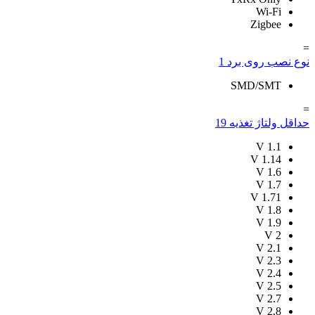
Wi-Fi
Zigbee
=
نوع نصب روی برد
1
SMD/SMT
=
حداقل ولتاژ تغذیه
19
V
1.1
V
1.14
V
1.6
V
1.7
V
1.71
V
1.8
V
1.9
V
2
V
2.1
V
2.3
V
2.4
V
2.5
V
2.7
V
2.8