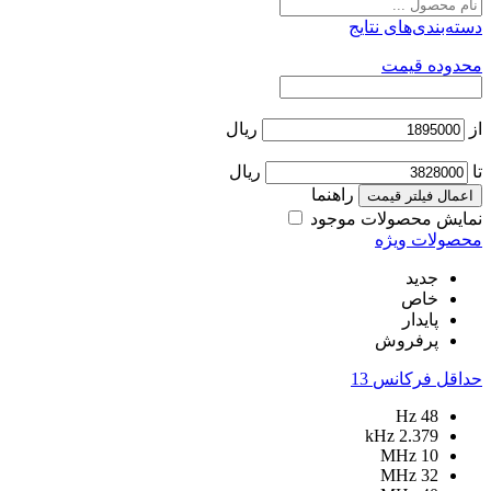
دسته‌بندی‌های نتایج
محدوده قیمت
از
ریال
تا
ریال
راهنما
اعمال فیلتر قیمت
نمایش محصولات موجود
محصولات ویژه
جدید
خاص
پایدار
پرفروش
حداقل فرکانس
13
Hz
48
kHz
2.379
MHz
10
MHz
32