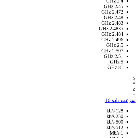
GHz
2.4
GHz
2.45
GHz
2.472
GHz
2.48
GHz
2.483
GHz
2.4835
GHz
2.484
GHz
2.496
GHz
2.5
GHz
2.507
GHz
2.51
GHz
5
GHz
81
≥
=
≤
=
سرعت داده
16
kb/s
128
kb/s
250
kb/s
500
kb/s
512
Mb/s
1