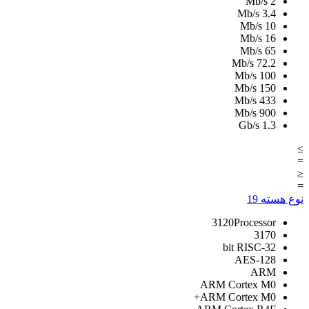
Mb/s
2
Mb/s
3.4
Mb/s
10
Mb/s
16
Mb/s
65
Mb/s
72.2
Mb/s
100
Mb/s
150
Mb/s
433
Mb/s
900
Gb/s
1.3
≥
=
≤
=
نوع هسته
19
3120Processor
3170
32-bit RISC
AES-128
ARM
ARM Cortex M0
ARM Cortex M0+