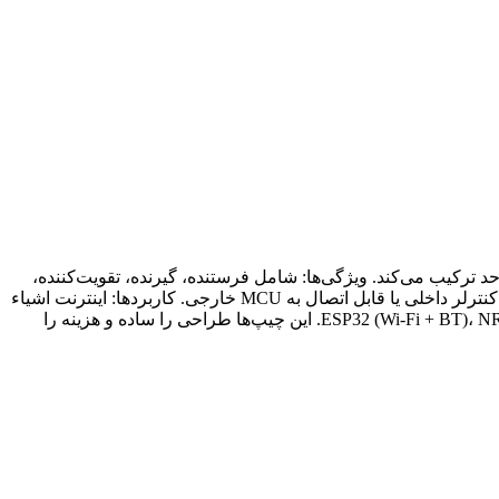
یویی را روی یک چیپ واحد ترکیب می‌کند. ویژگی‌ها: شامل فرستنده، گیرنده، تقویت‌کننده،
فیلتر و آنتن داخلی یا خارجی. پشتیبانی از پروتکل‌هایی مانند Wi-Fi، Bluetooth، ZigBee، LoRa و NFC. اندازه کوچک و مصرف توان کم. دارای کنترلر داخلی یا قابل اتصال به MCU خارجی. کاربردها: اینترنت اشیاء
(IoT)، ماژول‌های بی‌سیم، خانه هوشمند، تجهیزات پزشکی و صنعتی. نمونه‌ها: ESP32 (Wi-Fi + BT)، NRF52840 (BLE + Thread + ZigBee)، CC1101 (RF Transceiver). این چیپ‌ها طراحی را ساده و هزینه را