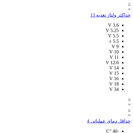
≤
=
حداکثر ولتاژ تغذیه
13
V
3.6
V
5.25
V
5.5
±
5.5
V
9
V
10
V
11
V
12.6
V
14
V
15
V
16
V
18
V
34
≥
=
≤
=
حداقل دمای عملیاتی
4
°C
-40