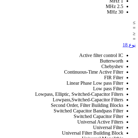
MHz
1
MHz
2.5
MHz
30
≥
=
≤
=
نوع
18
Active filter control IC
Butterworth
Chebyshev
Continuous-Time Active Filter
FIR Filter
Linear Phase Low pass Filter
Low pass Filter
Lowpass, Elliptic, Switched-Capacitor Filters
Lowpass,Switched-Capacitor Filters
Second Order, Filter Building Blocks
Switched Capacitor Bandpass Filter
Switched Capacitor Filter
Universal Active Filters
Universal Filter
Universal Filter Building Block