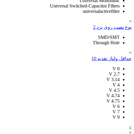
Universal Monolithic
Universal Switched-Capacitor Filters
universalactivefilter
=
نوع نصب روی برد
2
SMD/SMT
Through Hole
=
حداقل ولتاژ تغذیه
10
V
0
V
2.7
V
3.14
V
4
V
4.5
V
4.74
V
4.75
V
6
V
7
V
9
≥
=