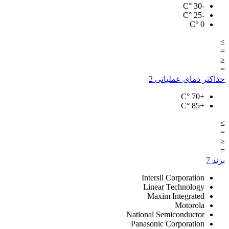
°C
-30
°C
-25
°C
0
≥
=
≤
=
حداکثر دمای عملیاتی
2
°C
+70
°C
+85
≥
=
≤
=
برند
7
Intersil Corporation
Linear Technology
Maxim Integrated
Motorola
National Semiconductor
Panasonic Corporation