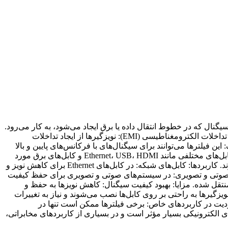
Cab) یک دستگاه یا قطعه الکترونیکی است که برای کاهش یا حذف نویزهای الکترومغناطیسی (EMI) و نویزهای سیگنال که در خطوط انتقال داده یا برق ایجاد می‌شود، به کار می‌رود.
این فیلترها به طور ویژه برای بهبود کیفیت سیگنال و پایداری انتقال داده‌ها در کابل‌ها طراحی شده‌اند. ویژگی‌های کلیدی نویزگیر کابل: کاهش تداخلات الکترومغناطیسی (EMI): نویزگیرها از ایجاد تداخلات
 فیلترها می‌توانند برای سیگنال‌های با فرکانس‌های پایین و بالا
کار کنند و معمولاً در سیستم‌های مخابراتی، صوتی و سیگنال‌های ویدیویی کاربرد دارند. استفاده در کابل‌های مختلف: نویزگیرها می‌توانند در کابل‌های مختلفی مانند Ethernet، USB، HDMI و کابل‌های برق مورد
استفاده قرار گیرند. پایداری عملکرد: فیلترها به‌طور مداوم و بدون افت کیفیت در برابر نویزها و تداخلات عمل می‌کنند و طول عمر بالایی دارند. کاربردها: کابل‌های شبکه: در کابل‌های Ethernet برای کاهش نویز و
 بگذارند. کابل‌های صوتی و تصویری: در سیستم‌های صوتی و تصویری برای حفظ کیفیت
نتقل شده. مزایا: بهبود کیفیت سیگنال: کاهش نویزها به حفظ و
یزگیرها به راحتی بر روی کابل‌ها نصب می‌شوند و نیاز به تغییرات
دیت در کاربردهای خاص: برخی فیلترها ممکن است تنها در
ی الکترونیکی بسیار مؤثر است و در بسیاری از کاربردهای مخابراتی،