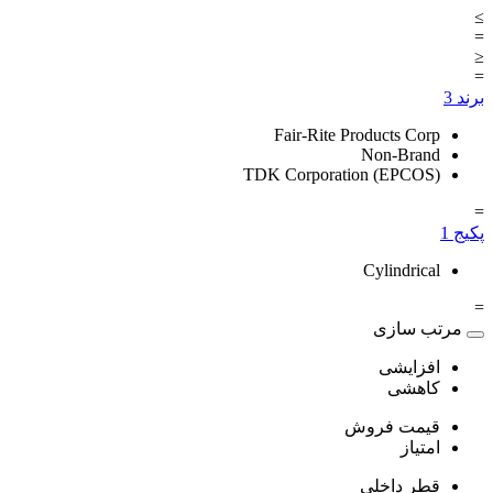
≥
=
≤
=
برند
3
Fair-Rite Products Corp
Non-Brand
TDK Corporation (EPCOS)
=
پکیج
1
Cylindrical
=
مرتب سازی
افزایشی
کاهشی
قیمت فروش
امتیاز
قطر داخلی