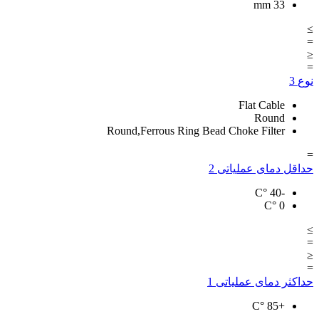
mm
33
≥
=
≤
=
نوع
3
Flat Cable
Round
Round,Ferrous Ring Bead Choke Filter
=
حداقل دمای عملیاتی
2
°C
-40
°C
0
≥
=
≤
=
حداکثر دمای عملیاتی
1
°C
+85