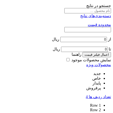
جستجو در نتایج
دسته‌بندی‌های نتایج
محدوده قیمت
از
ریال
تا
ریال
راهنما
اعمال فیلتر قیمت
نمایش محصولات موجود
محصولات ویژه
جدید
خاص
پایدار
پرفروش
تعداد ردیف ها
4
Row
1
Row
2