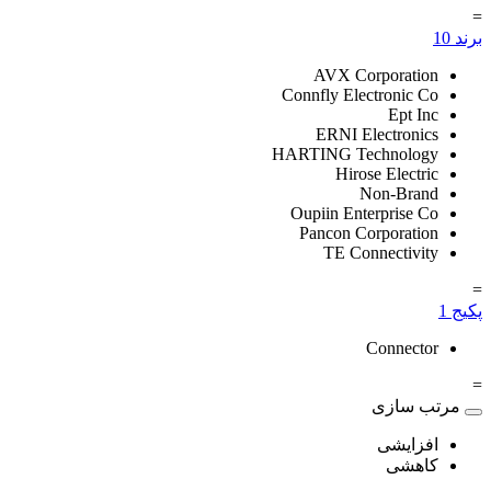
=
برند
10
AVX Corporation
Connfly Electronic Co
Ept Inc
ERNI Electronics
HARTING Technology
Hirose Electric
Non-Brand
Oupiin Enterprise Co
Pancon Corporation
TE Connectivity
=
پکیج
1
Connector
=
مرتب سازی
افزایشی
کاهشی