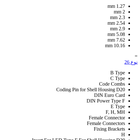
mm
1.27
mm
2
mm
2.3
mm
2.54
mm
2.9
mm
5.08
mm
7.62
mm
10.16
=
نوع
26
B Type
C Type
Code Combs
Coding Pin for Shell Housing D20
DIN Euro Card
DIN Power Type F
E Type
F, H, MH
Female Connector
Female Connectors
Fixing Brackets
H