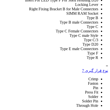
Insert For LED Type F For Shell Housing D20
Locking Lever
Right Fixing Bracket B for Male Connectors
SIMM RAM Socket
Type B
Type B male Connectors
Type C
Type C Female Connectors
Type C male Style
Type C/3
Type D20
Type E male Connectors
Type F
Type R
=
نوع قرار گیری
7
Crimp
Faston
Pin
Press Fit
Solder
Solder Pin
Through Hole