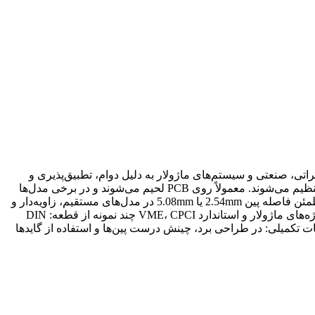
هیزات مخابراتی، صنعتی و سیستم‌های ماژولار به دلیل دوام، تطبیق‌پذیری و
چینش منظم پین‌ها استفاده می‌شود. ساختار: دارای قاب نری و مادگی با ردیف‌های A، B و C بوده که پین‌ها در آرایش 32×3، 48×2 یا مشابه تنظیم می‌شوند. معمولاً روی PCB لحیم می‌شوند و در برخی مدل‌ها
همراه قفل مکانیکی یا گاید هستند. ویژگی‌ها: تعداد پین‌های بالا (تا 96 پین) تحمل ولتاژ تا 500V و جریان تا 2A مقاومت مکانیکی بالا و نصب مطمئن فاصله پین 2.54mm یا 5.08mm در مدل‌های مستقیم، زاویه‌دار و
ماژولار کاربردها: سیستم‌های رک 19 اینچ و قفسه‌های صنعتی ارتباط بین کارت‌های کنترلی و تغذیه سیستم‌های تست، مانیتورینگ و PLC پروژه‌های ماژولار و استاندارد VME، CPCI چند نمونه از قطعه: DIN
شویی یا گاید مرکزی توضیحات تکمیلی: در طراحی برد، چینش درست پین‌ها و استفاده از گایدها