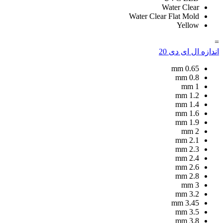
Water Clear
Water Clear Flat Mold
Yellow
=
اندازه ال ای دی
20
mm
0.65
mm
0.8
mm
1
mm
1.2
mm
1.4
mm
1.6
mm
1.9
mm
2
mm
2.1
mm
2.3
mm
2.4
mm
2.6
mm
2.8
mm
3
mm
3.2
mm
3.45
mm
3.5
mm
3.8