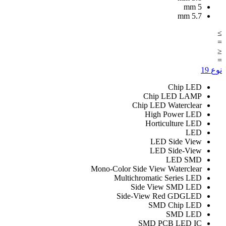
mm
5
mm
5.7
≥
=
≤
=
نوع
19
Chip LED
Chip LED LAMP
Chip LED Waterclear
High Power LED
Horticulture LED
LED
LED Side View
LED Side-View
LED SMD
Mono-Color Side View Waterclear
Multichromatic Series LED
Side View SMD LED
Side-View Red GDGLED
SMD Chip LED
SMD LED
SMD PCB LED IC