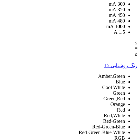
mA
300
mA
350
mA
450
mA
480
mA
1000
A
1.5
≥
=
≤
=
رنگ روشنایی
15
Amber,Green
Blue
Cool White
Green
Green,Red
Orange
Red
Red,White
Red-Green
Red-Green-Blue
Red-Green-Blue-White
RGB