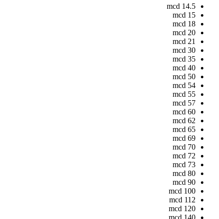
mcd
14.5
mcd
15
mcd
18
mcd
20
mcd
21
mcd
30
mcd
35
mcd
40
mcd
50
mcd
54
mcd
55
mcd
57
mcd
60
mcd
62
mcd
65
mcd
69
mcd
70
mcd
72
mcd
73
mcd
80
mcd
90
mcd
100
mcd
112
mcd
120
mcd
140