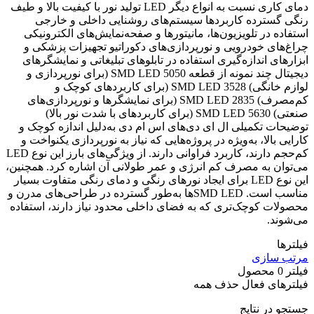
دمای کاری نسبت به انواع دیگر LED تولید نور با کیفیت بالا و طیف
رنگی گسترده کاربردها سیستم‌های روشنایی داخلی و خارجی
استفاده در تلویزیون‌ها، مانیتورها و صفحه‌نمایش‌های الکترونیکی
چراغ‌های خودرویی و نورپردازی‌های دکوراتیو تجهیزات پزشکی و
ابزارهای اندازه‌گیری استفاده در تابلوهای تبلیغاتی و نمایشگرهای
دیجیتال چند نمونه از قطعه 5050 SMD LED (برای نورپردازی و
لوازم خانگی) 3528 SMD LED (برای کاربردهای کوچک و
کم‌مصرف) 2835 SMD LED (برای نمایشگرها و نورپردازی‌های
صنعتی) 5630 SMD LED (برای کاربردهای با شدت نور بالا)
توضیحات تکمیلی ال ای دی‌های اس ام دی به‌دلیل اندازه کوچک و
کارایی بالا، به‌ویژه در پروژه‌هایی که نیاز به نورپردازی یکنواخت و
کم‌حجم دارند، کاربرد فراوانی دارند. از ویژگی‌های بارز این نوع LED
می‌توان به مصرف کم انرژی و عمر طولانی آن اشاره کرد. همچنین،
این نوع LED برای ایجاد نورهای رنگی و دمای رنگی متفاوت بسیار
مناسب است. SMD LED‌ها به‌طور گسترده در طراحی‌های مدرن و
محصولات کوچک‌تری که به فضای داخلی محدود نیاز دارند، استفاده
می‌شوند.
فیلترها
مرتب سازی
فیلتر
0
محصول
فیلترهای فعال
حذف همه
جستجو در نتایج