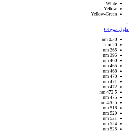
White
Yellow
Yellow-Green
=
طول موج
63
nm
0.30
nm
20
nm
265
nm
395
nm
460
nm
465
nm
468
nm
470
nm
471
nm
472
nm
472.5
nm
475
nm
476.5
nm
518
nm
520
nm
521
nm
524
nm
525