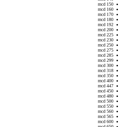
mcd
150
mcd
160
mcd
170
mcd
180
mcd
192
mcd
200
mcd
225
mcd
230
mcd
250
mcd
275
mcd
285
mcd
299
mcd
300
mcd
318
mcd
350
mcd
400
mcd
447
mcd
450
mcd
480
mcd
500
mcd
550
mcd
560
mcd
565
mcd
600
mcd
650