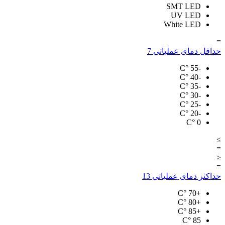
SMT LED
UV LED
White LED
=
حداقل دمای عملیاتی
7
°C
-55
°C
-40
°C
-35
°C
-30
°C
-25
°C
-20
°C
0
≥
=
≤
=
حداکثر دمای عملیاتی
13
°C
+70
°C
+80
°C
+85
°C
85