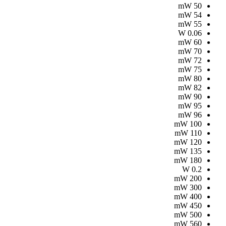
mW
50
mW
54
mW
55
W
0.06
mW
60
mW
70
mW
72
mW
75
mW
80
mW
82
mW
90
mW
95
mW
96
mW
100
mW
110
mW
120
mW
135
mW
180
W
0.2
mW
200
mW
300
mW
400
mW
450
mW
500
mW
560