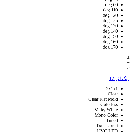
deg
60
deg
110
deg
120
deg
125
deg
130
deg
140
deg
150
deg
160
deg
170
≥
=
≤
=
رنگ لنز
12
2x1x1
Clear
Clear Flat Mold
Colorless
Milky White
Mono-Color
Tinted
Transparent
UVC LED