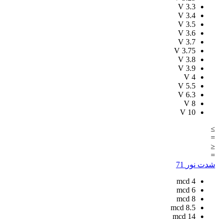
V
3.3
V
3.4
V
3.5
V
3.6
V
3.7
V
3.75
V
3.8
V
3.9
V
4
V
5.5
V
6.3
V
8
V
10
≥
=
≤
=
شدت نور
71
mcd
4
mcd
6
mcd
8
mcd
8.5
mcd
14