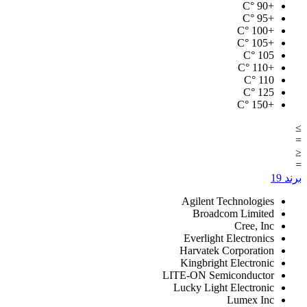
°C
+90
°C
+95
°C
+100
°C
+105
°C
105
°C
+110
°C
110
°C
125
°C
+150
≥
=
≤
=
برند
19
Agilent Technologies
Broadcom Limited
Cree, Inc
Everlight Electronics
Harvatek Corporation
Kingbright Electronic
LITE-ON Semiconductor
Lucky Light Electronic
Lumex Inc