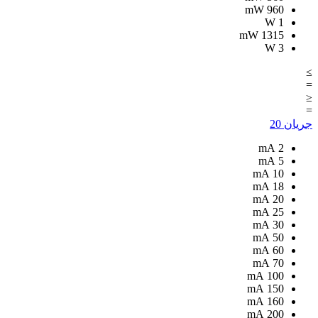
mW
960
W
1
mW
1315
W
3
≥
=
≤
=
جریان
20
mA
2
mA
5
mA
10
mA
18
mA
20
mA
25
mA
30
mA
50
mA
60
mA
70
mA
100
mA
150
mA
160
mA
200