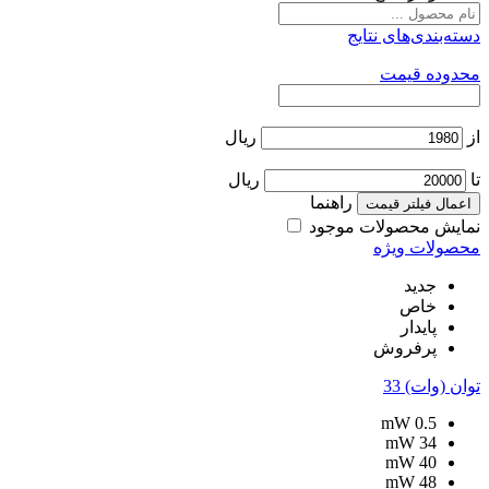
دسته‌بندی‌های نتایج
محدوده قیمت
از
ریال
تا
ریال
راهنما
اعمال فیلتر قیمت
نمایش محصولات موجود
محصولات ویژه
جدید
خاص
پایدار
پرفروش
توان (وات)
33
mW
0.5
mW
34
mW
40
mW
48