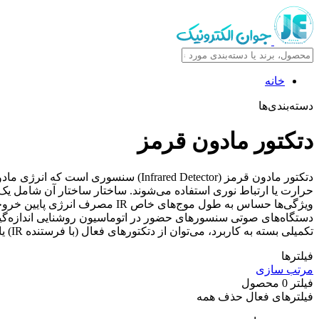
خانه
دسته‌بندی‌ها
دتکتور مادون قرمز
دتکتور مادون قرمز (frared Detector
حرارت یا ارتباط نوری استفاده می‌شوند. ساختار ساختار آن شامل یک 
تکمیلی بسته به کاربرد، می‌توان از دتکتورهای فعال (با فرستنده IR) یا غیرفعال (مانند PIR) استفاده کرد. انتخاب صحیح دتکتور باعث افزایش دقت، کاهش نویز و عملکرد بهینه در محیط‌های مختلف می‌شود.
فیلترها
مرتب سازی
فیلتر
0
محصول
فیلترهای فعال
حذف همه