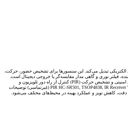
رده و به سیگنال الکتریکی تبدیل می‌کند. این سنسورها برای تشخیص حضور، حرکت،
نده، فیلتر نوری و گاهی مدار مقایسه‌گر یا خروجی دیجیتال است.
ویژگی‌ها حساس به طول موج‌های خاص IR مصرف انرژی پایین خروجی سریع و پایدار مقاوم در برابر نویز نوری محیط کاربردها سیستم‌های امنیتی و تشخیص حرکت (PIR) کنترل از راه دور تلویزیون و
دستگاه‌های صوتی سنسورهای حضور در اتوماسیون روشنایی اندازه‌گیری دما و فاصله غیرتماسی چند نمونه از قطعه PIR HC-SR501, TSOP4838, IR Receiver VS1838B, MLX90614 (غیرتماسی) توضیحات