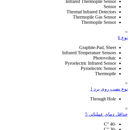
Infrared Thermopile Sensor
Sensor
Thermal Infrared Detectors
Thermopile Gas Sensor
Thermopile Sensor
=
نوع
6
Graphite-Pad, Sheet
Infrared Temperature Sensors
Photovoltaic
Pyroelectric Infrared Sensor
Pyroelectric Sensor
Thermopile
=
نوع نصب روی برد
1
Through Hole
=
حداقل دمای عملیاتی
5
°C
-40
°C
-30