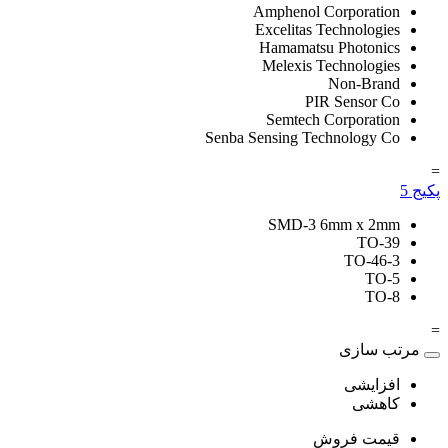
Amphenol Corporation
Excelitas Technologies
Hamamatsu Photonics
Melexis Technologies
Non-Brand
PIR Sensor Co
Semtech Corporation
Senba Sensing Technology Co
=
پکیج
5
SMD-3 6mm x 2mm
TO-39
TO-46-3
TO-5
TO-8
=
مرتب سازی
افزایشی
کاهشی
قیمت فروش