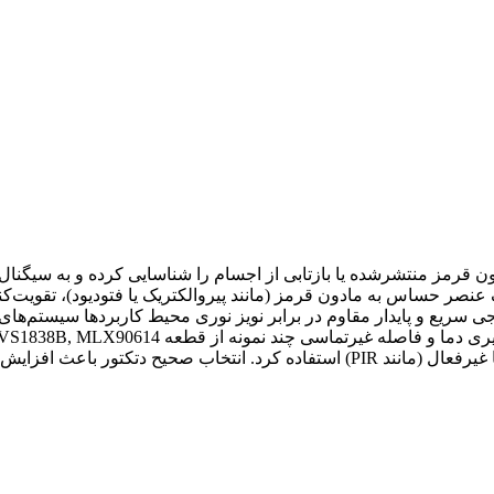
In) سنسوری است که انرژی مادون قرمز منتشرشده یا بازتابی از اجسام را شناسایی ک
عنصر حساس به مادون قرمز (مانند پیروالکتریک یا فتودیود)، تقویت‌کن