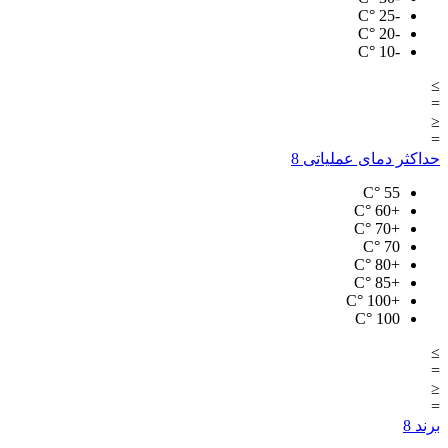
°C
-25
°C
-20
°C
-10
≥
=
≤
=
حداکثر دمای عملیاتی
8
°C
55
°C
+60
°C
+70
°C
70
°C
+80
°C
+85
°C
+100
°C
100
≥
=
≤
=
برند
8