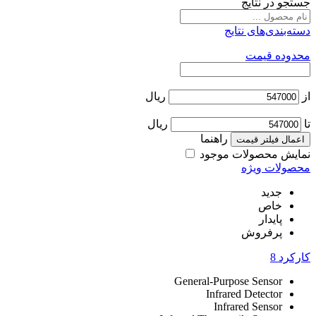
جستجو در نتایج
دسته‌بندی‌های نتایج
محدوده قیمت
از
ریال
تا
ریال
راهنما
اعمال فیلتر قیمت
نمایش محصولات موجود
محصولات ویژه
جدید
خاص
پایدار
پرفروش
کارکرد
8
General-Purpose Sensor
Infrared Detector
Infrared Sensor