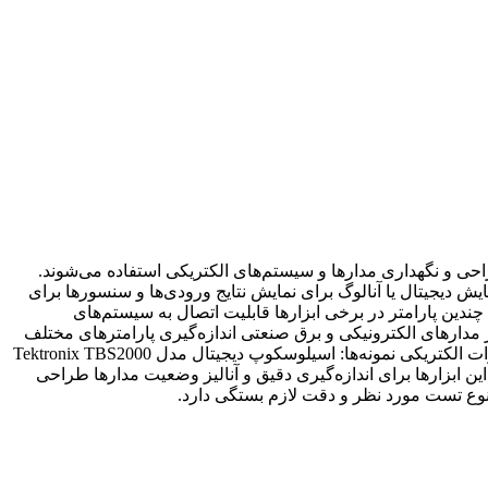
احی و نگهداری مدارها و سیستم‌های الکتریکی استفاده می‌شوند.
یش دیجیتال یا آنالوگ برای نمایش نتایج ورودی‌ها و سنسورها برای
 چندین پارامتر در برخی ابزارها قابلیت اتصال به سیستم‌های
میر مدارهای الکترونیکی و برق صنعتی اندازه‌گیری پارامترهای مختلف
در پروژه‌های تحقیقاتی و صنعتی تست کارکرد صحیح قطعات مانند ترانزیستورها، دیودها و ترایاک‌ها پایش و کنترل سیستم‌های انرژی و تجهیزات الکتریکی نمونه‌ها: اسیلوسکوپ دیجیتال مدل Tektronix TBS2000
ی دما در مدارها توضیحات تکمیلی: این ابزارها برای اندازه‌گیری دقیق و آنالیز وضعیت مدارها طراحی
به نوع تست مورد نظر و دقت لازم بستگی دارد.