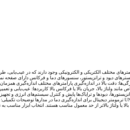
مترهای مختلف الکتریکی و الکترونیکی وجود دارند که در عیب‌یابی، طر
، تسترهای دیود و ترانزیستور، سنسورهای دما و فرکانس دارای صفحه نما
ژگی‌ها: دقت بالا در اندازه‌گیری پارامترهای مختلف اندازه‌گیری همزمان
 مانند ولتاژ بالا، جریان بالا یا فرکانس بالا کاربردها: عیب‌یابی و تع
پاور آنالایزر مدل Fluke 435 تستر دیود و ترانزیستور مدل UNI-T UT33D ترمومتر دیجیتال برای اندازه‌گیر
 بالا یا ولتاژ بالاتر از حد معمول مناسب هستند. انتخاب ابزار مناسب 