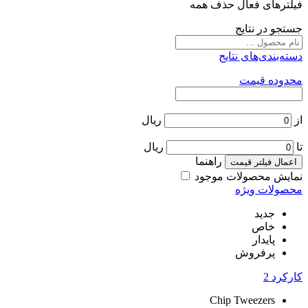
فیلترهای فعال
حذف همه
جستجو در نتایج
دسته‌بندی‌های نتایج
محدوده قیمت
از
ریال
تا
ریال
راهنما
اعمال فیلتر قیمت
نمایش محصولات موجود
محصولات ویژه
جدید
خاص
پایدار
پرفروش
کارکرد
2
Chip Tweezers