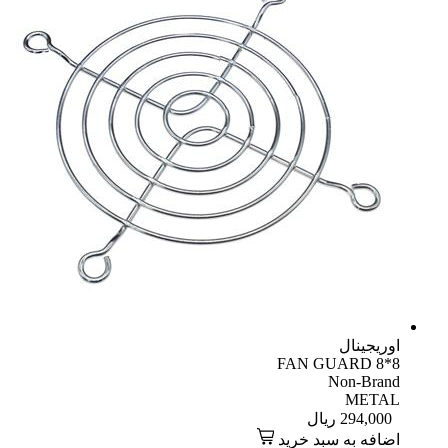
اوریجینال
FAN GUARD 8*8
Non-Brand
METAL
294,000
ریال
اضافه به سبد خرید