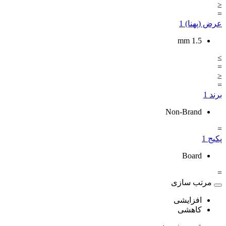
≤
=
عرض (پهنا)
1
mm
1.5
≥
=
≤
=
برند
1
Non-Brand
=
پکیج
1
Board
=
مرتب سازی
افزایشی
کاهشی