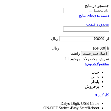
جستجو در نتایج
دسته‌بندی‌های نتایج
محدوده قیمت
از
ریال
تا
ریال
راهنما
اعمال فیلتر قیمت
نمایش محصولات موجود
محصولات ویژه
جدید
خاص
پایدار
پرفروش
کارکرد
8
Daiyo Digit, USB Cable
ON/OFF Switch-Easy Start/Reboot