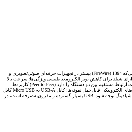
کابل USB و 1394 (FireWire) کابل‌هایی برای انتقال داده و تغذیه میان دستگاه‌های دیجیتال. USB رایج‌ترین استاندارد اتصال در دنیاست، در حالی‌که 1394 (FireWire) بیشتر در تجهیزات حرفه‌ای صوتی‌تصویری و
یه، زمین، و دو خط دیتا) کابل 1394 معمولاً شامل ۴ یا ۶ رشته برای دیتا و تغذیه دارای شیلد برای کاهش نویز الکترومغناطیسی ویژگی‌ها: سرعت بالا
در انتقال داده (USB 2.0 تا 480Mbps، USB 3.0 تا 5Gbps، 1394 تا 800Mbps) قابلیت Plug & Play و پشتیبانی از تغذیه هم‌زمان کابل 1394 قابلیت ارتباط مستقیم بین دو دستگاه را دارد (Peer-to-Peer) کاربردها:
اتصال فلش، موس، کیبورد، پرینتر، موبایل (USB) اتصال دوربین‌های حرفه‌ای، تجهیزات صدا و تصویر (FireWire) تغذیه و انتقال دیتا در دستگاه‌های الکترونیکی قابل‌حمل نمونه‌ها: کابل USB-A به Micro USB کابل
USB-C به USB-C برای شارژ سریع کابل FireWire 6 پین به 4 پین برای دوربین‌ها در انتخاب کابل باید به نوع کانکتور، سرعت انتقال، و کیفیت شیلدینگ توجه شود. USB بسیار گسترده و مقرون‌به‌صرفه است، در