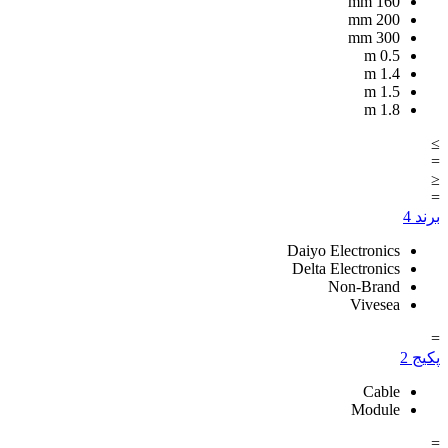
mm
160
mm
200
mm
300
m
0.5
m
1.4
m
1.5
m
1.8
≥
=
≤
=
برند
4
Daiyo Electronics
Delta Electronics
Non-Brand
Vivesea
=
پکیج
2
Cable
Module
=