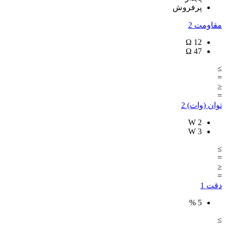
پرفروش
مقاومت
2
Ω
12
Ω
47
≥
=
≤
=
توان (وات)
2
W
2
W
3
≥
=
≤
=
دقت
1
%
5
≥