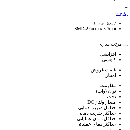
=
پکیج
2
6327 J-Lead
SMD-2 6mm x 3.5mm
=
مرتب سازی
افزایشی
کاهشی
قیمت فروش
امتیاز
مقاومت
توان (وات)
دقت
مقدار ولتاژ DC
حداقل ضریب دمایی
حداکثر ضریب دمایی
حداقل دمای عملیاتی
حداکثر دمای عملیاتی
برند