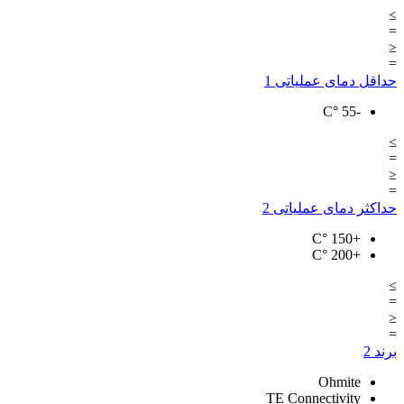
≥
=
≤
=
حداقل دمای عملیاتی
1
°C
-55
≥
=
≤
=
حداکثر دمای عملیاتی
2
°C
+150
°C
+200
≥
=
≤
=
برند
2
Ohmite
TE Connectivity