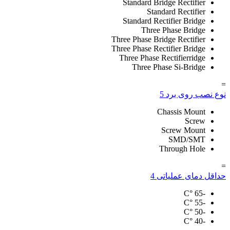
Standard Bridge Rectifier
Standard Rectifier
Standard Rectifier Bridge
Three Phase Bridge
Three Phase Bridge Rectifier
Three Phase Rectifier Bridge
Three Phase Rectifierridge
Three Phase Si-Bridge
=
نوع نصب روی برد
5
Chassis Mount
Screw
Screw Mount
SMD/SMT
Through Hole
=
حداقل دمای عملیاتی
4
°C
-65
°C
-55
°C
-50
°C
-40