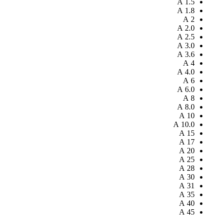
A
1.5
A
1.8
A
2
A
2.0
A
2.5
A
3.0
A
3.6
A
4
A
4.0
A
6
A
6.0
A
8
A
8.0
A
10
A
10.0
A
15
A
17
A
20
A
25
A
28
A
30
A
31
A
35
A
40
A
45