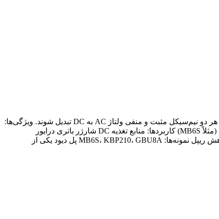
پل دیود (Bridge Rectifier) مداری است شامل ۴ دیود که برای یکسوسازی تمام‌موج سیگنال AC استفاده می‌شود. این پیکربندی اجازه می‌دهد هر دو نیم‌سیکل مثبت و منفی ولتاژ AC به DC تبدیل شوند. ویژگی‌ها:
شامل ۴ دیود در چینش پل خروجی DC با ریپل کمتر نسبت به نیم‌موج بدون نیاز به ترانس وسط‌گرفته دارای پل‌های یکپارچه به‌صورت ماژول (مثلاً MB6S) کاربردها: منابع تغذیه DC شارژر باتری درایور
موتورهای DC تجهیزات صنعتی و خانگی مزایا: استفاده از تمام توان ورودی AC طراحی ساده و ارزان قابلیت استفاده با خازن فیلتر برای کاهش ریپل نمونه‌ها: MB6S، KBP210، GBU8A پل دیود یکی از