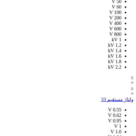
V
50
V
60
V
100
V
200
V
400
V
600
V
800
kV
1
kV
1.2
kV
1.4
kV
1.6
kV
1.8
kV
2.2
≥
=
≤
=
ولتاژ مستقیم
33
V
0.55
V
0.62
V
0.95
V
1
V
1.0