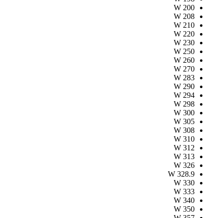
W
200
W
208
W
210
W
220
W
230
W
250
W
260
W
270
W
283
W
290
W
294
W
298
W
300
W
305
W
308
W
310
W
312
W
313
W
326
W
328.9
W
330
W
333
W
340
W
350
W
357