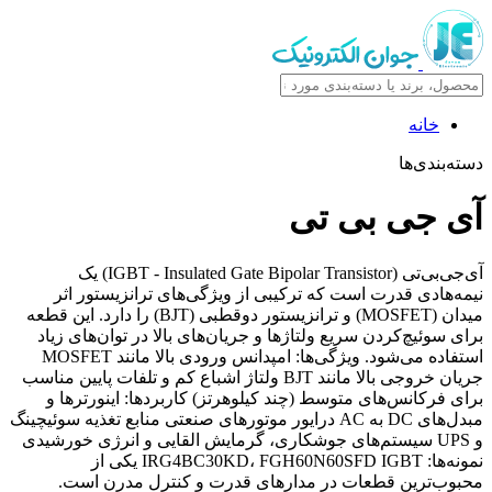
خانه
دسته‌بندی‌ها
آی جی بی تی
آی‌جی‌بی‌تی (IGBT - Insulated Gate Bipolar Transistor) یک
نیمه‌هادی قدرت است که ترکیبی از ویژگی‌های ترانزیستور اثر
میدان (MOSFET) و ترانزیستور دوقطبی (BJT) را دارد. این قطعه
برای سوئیچ‌کردن سریع ولتاژها و جریان‌های بالا در توان‌های زیاد
استفاده می‌شود. ویژگی‌ها: امپدانس ورودی بالا مانند MOSFET
جریان خروجی بالا مانند BJT ولتاژ اشباع کم و تلفات پایین مناسب
برای فرکانس‌های متوسط (چند کیلوهرتز) کاربردها: اینورترها و
مبدل‌های DC به AC درایور موتورهای صنعتی منابع تغذیه سوئیچینگ
و UPS سیستم‌های جوشکاری، گرمایش القایی و انرژی خورشیدی
نمونه‌ها: IRG4BC30KD، FGH60N60SFD IGBT یکی از
محبوب‌ترین قطعات در مدارهای قدرت و کنترل مدرن است.