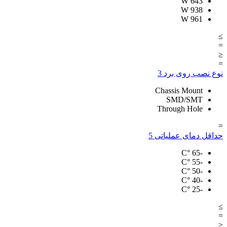
W
643
W
938
W
961
≥
=
≤
=
نوع نصب روی برد
3
Chassis Mount
SMD/SMT
Through Hole
=
حداقل دمای عملیاتی
5
°C
-65
°C
-55
°C
-50
°C
-40
°C
-25
≥
=
≤