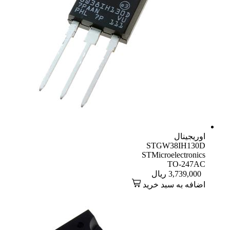
اوریجینال
STGW38IH130D
STMicroelectronics
TO-247AC
3,739,000
ریال
اضافه به سبد خرید