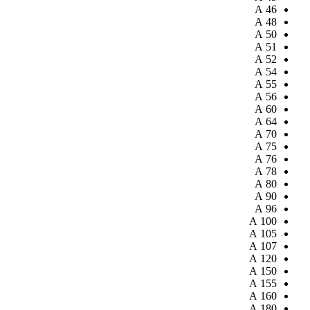
A
46
A
48
A
50
A
51
A
52
A
54
A
55
A
56
A
60
A
64
A
70
A
75
A
76
A
78
A
80
A
90
A
96
A
100
A
105
A
107
A
120
A
150
A
155
A
160
A
180