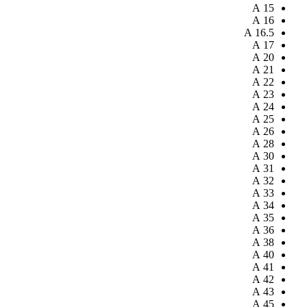
A
15
A
16
A
16.5
A
17
A
20
A
21
A
22
A
23
A
24
A
25
A
26
A
28
A
30
A
31
A
32
A
33
A
34
A
35
A
36
A
38
A
40
A
41
A
42
A
43
A
45