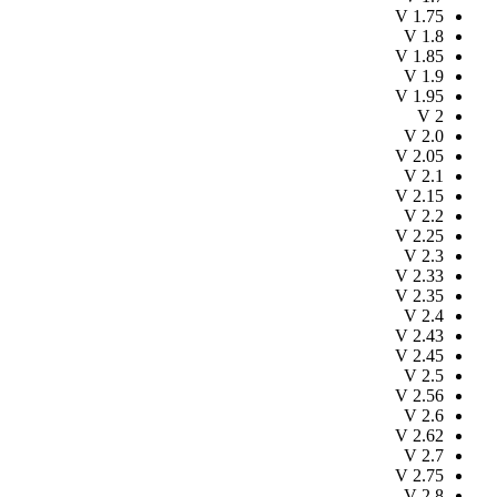
V
1.75
V
1.8
V
1.85
V
1.9
V
1.95
V
2
V
2.0
V
2.05
V
2.1
V
2.15
V
2.2
V
2.25
V
2.3
V
2.33
V
2.35
V
2.4
V
2.43
V
2.45
V
2.5
V
2.56
V
2.6
V
2.62
V
2.7
V
2.75
V
2.8