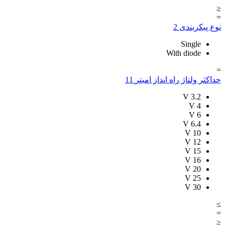
≤
=
نوع پیکربندی
2
Single
With diode
=
حداکثر ولتاژ راه انداز امیتر
11
V
3.2
V
4
V
6
V
6.4
V
10
V
12
V
15
V
16
V
20
V
25
V
30
≥
=
≤