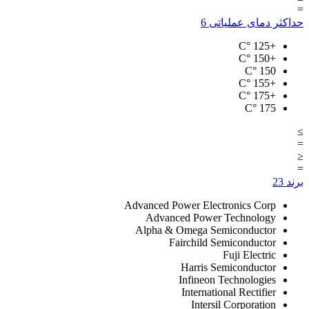
=
حداکثر دمای عملیاتی
6
°C
+125
°C
+150
°C
150
°C
+155
°C
+175
°C
175
≥
=
≤
=
برند
23
Advanced Power Electronics Corp
Advanced Power Technology
Alpha & Omega Semiconductor
Fairchild Semiconductor
Fuji Electric
Harris Semiconductor
Infineon Technologies
International Rectifier
Intersil Corporation