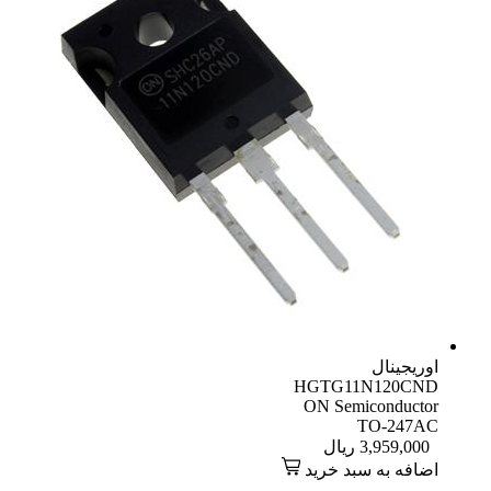
اوریجینال
HGTG11N120CND
ON Semiconductor
TO-247AC
3,959,000
ریال
اضافه به سبد خرید