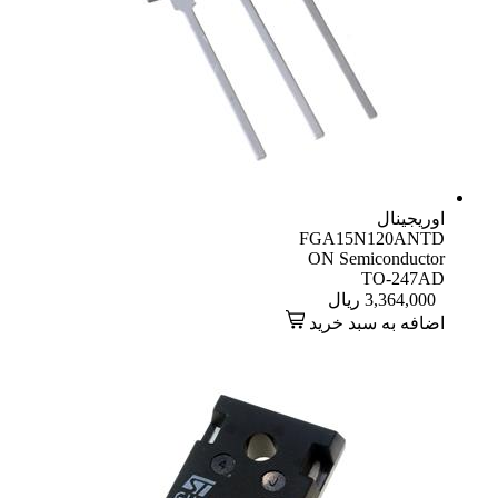
اوریجینال
FGA15N120ANTD
ON Semiconductor
TO-247AD
3,364,000
ریال
اضافه به سبد خرید