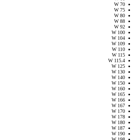
W
70
W
75
W
80
W
88
W
92
W
100
W
104
W
109
W
110
W
115
W
115.4
W
125
W
130
W
140
W
150
W
160
W
165
W
166
W
167
W
170
W
178
W
180
W
187
W
190
W
198