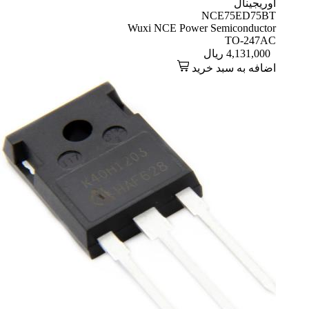
اوریجینال
NCE75ED75BT
Wuxi NCE Power Semiconductor
TO-247AC
4,131,000
ریال
اضافه به سبد خرید