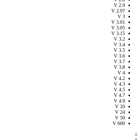
V
2.9
V
2.97
V
3
V
3.01
V
3.05
V
3.15
V
3.2
V
3.4
V
3.5
V
3.6
V
3.7
V
3.8
V
4
V
4.2
V
4.3
V
4.5
V
4.7
V
4.9
V
20
V
24
V
50
V
600
≥
=