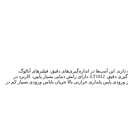
ایین و پایداری بلندمدت دارند. این آمپ‌ها در اندازه‌گیری‌های دقیق، فیلترهای آنالوگ،
سیستم‌های پزشکی و ابزار دقیق کاربرد دارند. انواع و کاربردها: OPA277: با جریان بایاس پایین و رانش آفست بسیار کم، مناسب برای اندازه‌گیری دقیق. LT1012: دارای رانش دمایی بسیار پایین، کاربرد در
یدار بلندمدت. AD8628: با نویز پایین و ولتاژ آفست فوق‌العاده کم، مناسب برای سنسورها. ویژگی‌ها: رانش آفست کم (µV) نویز ورودی پایین پایداری حرارتی بالا جریان بایاس ورودی بسیار کم در