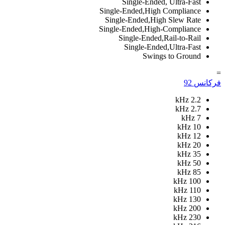
Single-Ended, Ultra-Fast
Single-Ended,High Compliance
Single-Ended,High Slew Rate
Single-Ended,High-Compliance
Single-Ended,Rail-to-Rail
Single-Ended,Ultra-Fast
Swings to Ground
=
فرکانس
92
kHz
2.2
kHz
2.7
kHz
7
kHz
10
kHz
12
kHz
20
kHz
35
kHz
50
kHz
85
kHz
100
kHz
110
kHz
130
kHz
200
kHz
230