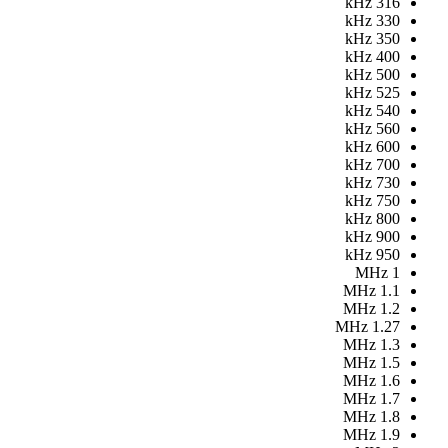
kHz
316
kHz
330
kHz
350
kHz
400
kHz
500
kHz
525
kHz
540
kHz
560
kHz
600
kHz
700
kHz
730
kHz
750
kHz
800
kHz
900
kHz
950
MHz
1
MHz
1.1
MHz
1.2
MHz
1.27
MHz
1.3
MHz
1.5
MHz
1.6
MHz
1.7
MHz
1.8
MHz
1.9