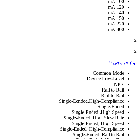
mA
100
mA
120
mA
140
mA
150
mA
220
mA
400
≥
=
≤
=
نوع خروجی
19
Common-Mode
Device Low-Level
NPN
Rail to Rail
Rail-to-Rail
Single-Eended,High-Compliance
Single-Ended
Single-Ended ,High Speed
Single-Ended, High Slew Rate
Single-Ended, High Speed
Single-Ended, High-Compliance
Single-Ended, Rail to Rail