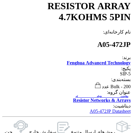
RESISTOR ARRAY
4.7KOHMS 5PIN
نام کارخانه‌ای:
A05-472JP
برند:
Fenghua Advanced Technology
پکیج:
SIP-5
بسته‌بندی:
200 عدد
-
Bulk
عنوان گروه:
مقاومت شبکه ای
Resistor Networks & Arrays
دیتاشیت:
A05-472JP Datasheet
روش‌های ارسال‌ متنوع
سفارش خارج
چت