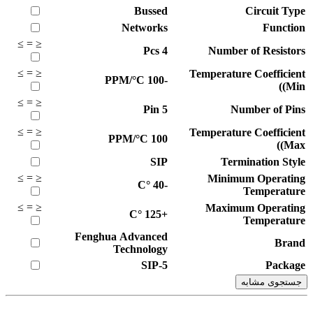
Bussed
Circuit Type
Networks
Function
≥
=
≤
Pcs
4
Number of Resistors
≥
=
≤
Temperature Coefficient
PPM/°C
-100
(Min)
≥
=
≤
Pin
5
Number of Pins
≥
=
≤
Temperature Coefficient
PPM/°C
100
(Max)
SIP
Termination Style
≥
=
≤
Minimum Operating
°C
-40
Temperature
≥
=
≤
Maximum Operating
°C
+125
Temperature
Fenghua Advanced
Brand
Technology
SIP-5
Package
جستجوی مشابه