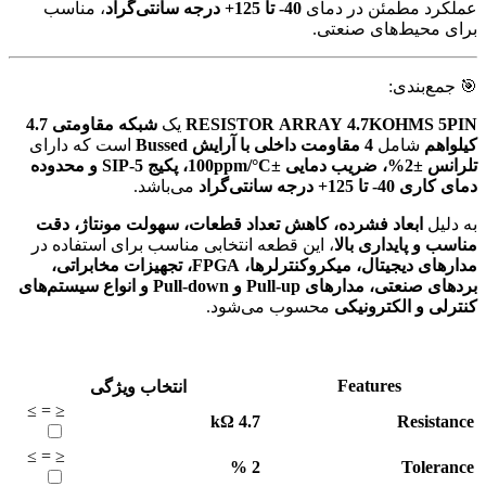
عملکرد مطمئن در دمای
40- تا 125+ درجه سانتی‌گراد
، مناسب
برای محیط‌های صنعتی.
🎯 جمع‌بندی:
RESISTOR ARRAY 4.7KOHMS 5PIN
یک
شبکه مقاومتی 4.7
کیلو‌اهم
شامل
4 مقاومت داخلی با آرایش Bussed
است که دارای
تلرانس ±2%، ضریب دمایی ±100ppm/°C، پکیج SIP-5 و محدوده
دمای کاری 40- تا 125+ درجه سانتی‌گراد
می‌باشد.
به دلیل
ابعاد فشرده، کاهش تعداد قطعات، سهولت مونتاژ، دقت
مناسب و پایداری بالا
، این قطعه انتخابی مناسب برای استفاده در
مدارهای دیجیتال، میکروکنترلرها، FPGA، تجهیزات مخابراتی،
بردهای صنعتی، مدارهای Pull-up و Pull-down و انواع سیستم‌های
کنترلی و الکترونیکی
محسوب می‌شود.
Features
انتخاب ویژگی
≥
=
≤
kΩ
4.7
Resistance
≥
=
≤
%
2
Tolerance