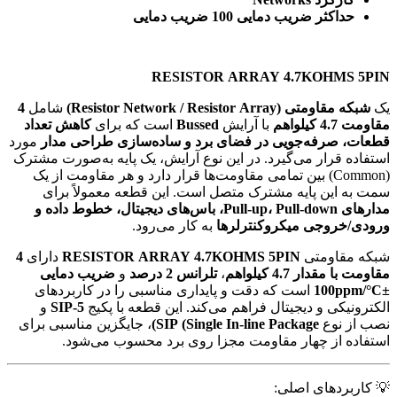
حداکثر ضریب دمایی 100 ضریب دمایی
RESISTOR ARRAY 4.7KOHMS 5PIN
یک
شبکه مقاومتی (Resistor Network / Resistor Array)
شامل
4
مقاومت 4.7 کیلو‌اهم
با آرایش
Bussed
است که برای
کاهش تعداد
قطعات، صرفه‌جویی در فضای برد و ساده‌سازی طراحی مدار
مورد
استفاده قرار می‌گیرد. در این نوع آرایش، یک پایه به‌صورت مشترک
(Common) بین تمامی مقاومت‌ها قرار دارد و هر مقاومت از یک
سمت به این پایه مشترک متصل است. این قطعه معمولاً برای
مدارهای Pull-up، Pull-down، باس‌های دیجیتال، خطوط داده و
ورودی/خروجی میکروکنترلرها
به کار می‌رود.
شبکه مقاومتی
RESISTOR ARRAY 4.7KOHMS 5PIN
دارای
4
مقاومت با مقدار 4.7 کیلو‌اهم
،
تلرانس 2 درصد
و
ضریب دمایی
±100ppm/°C
است که دقت و پایداری مناسبی را در کاربردهای
الکترونیکی و دیجیتال فراهم می‌کند. این قطعه با پکیج
SIP-5
و
نصب از نوع
SIP (Single In-line Package)
، جایگزین مناسبی برای
استفاده از چهار مقاومت مجزا روی برد محسوب می‌شود.
💡 کاربردهای اصلی: