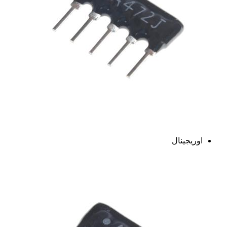
اوریجینال