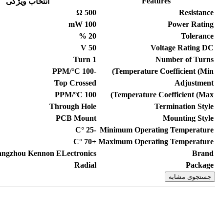
Features
انتخاب ویژگی
Ω
500
Resistance
mW
100
Power Rating
%
20
Tolerance
V
50
Voltage Rating DC
Turn
1
Number of Turns
PPM/°C
-100
Temperature Coefficient (Min)
Top Crossed
Adjustment
PPM/°C
100
Temperature Coefficient (Max)
Through Hole
Termination Style
PCB Mount
Mounting Style
°C
-25
Minimum Operating Temperature
°C
+70
Maximum Operating Temperature
ngzhou Kennon ELectronics
Brand
Radial
Package
جستجوی مشابه