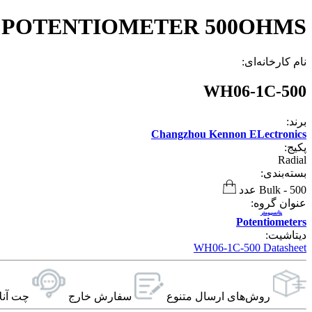
 POTENTIOMETER 500OHMS
نام کارخانه‌ای:
WH06-1C-500
برند:
Changzhou Kennon ELectronics
پکیج:
Radial
بسته‌بندی:
500 عدد
-
Bulk
عنوان گروه:
پتانسیومتر
Potentiometers
دیتاشیت:
WH06-1C-500 Datasheet
روش‌های ارسال‌ متنوع
سفارش خارج
چت آنل