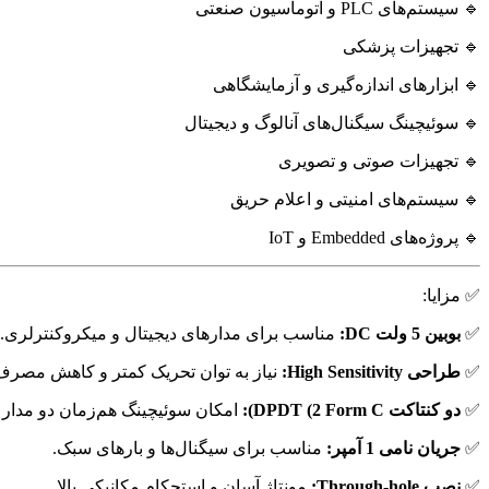
🔹 سیستم‌های PLC و اتوماسیون صنعتی
🔹 تجهیزات پزشکی
🔹 ابزارهای اندازه‌گیری و آزمایشگاهی
🔹 سوئیچینگ سیگنال‌های آنالوگ و دیجیتال
🔹 تجهیزات صوتی و تصویری
🔹 سیستم‌های امنیتی و اعلام حریق
🔹 پروژه‌های Embedded و IoT
✅ مزایا:
✅
بوبین 5 ولت DC:
مناسب برای مدارهای دیجیتال و میکروکنترلری.
✅
طراحی High Sensitivity:
نیاز به توان تحریک کمتر و کاهش مصرف
✅
دو کنتاکت DPDT (2 Form C):
امکان سوئیچینگ هم‌زمان دو مدار
✅
جریان نامی 1 آمپر:
مناسب برای سیگنال‌ها و بارهای سبک.
✅
نصب Through-hole:
مونتاژ آسان و استحکام مکانیکی بالا.