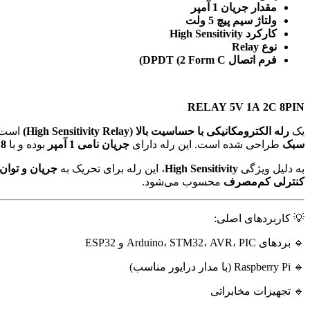
مقدار جریان 1 آمپر
ولتاژ سیم پیچ 5 ولت
کارکرد High Sensitivity
نوع Relay
فرم اتصال DPDT (2 Form C)
RELAY 5V 1A 2C 8PIN
یک
رله الکترومکانیکی با حساسیت بالا (High Sensitivity Relay)
است 
سبک
طراحی شده است. این رله دارای
جریان نامی 1 آمپر
بوده و با
8 پایه
به دلیل ویژگی
High Sensitivity
، این رله برای تحریک به
جریان و توان
کنترلی کم‌مصرف
محسوب می‌شود.
💡 کاربردهای اصلی:
🔹 بردهای Arduino، STM32، AVR، PIC و ESP32
🔹 Raspberry Pi (با مدار درایور مناسب)
🔹 تجهیزات مخابراتی