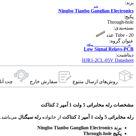
برند:
تیانبو
Ningbo Tianbo Ganglian Electronics
پکیج:
Through-hole
بسته‌بندی:
20 عدد
-
Tube
عنوان گروه:
رله سیگنال
Low Signal Relays-PCB
دیتاشیت:
HJR1-2CL-05V Datasheet
روش‌های ارسال‌ متنوع
سفارش خارج
چت آنل
مشخصات رله مخابراتی 5 ولت 1 آمپر 2 کنتاکت
رله مخابراتی 5 ولت 1 آمپر 2 کنتاکت
از خانواده
رله سیگنال
می‌باشد. ویژگی‌های فنی این محصول براساس
برند Ningbo Tianbo Ganglian Electronics
پکیج Through-hole