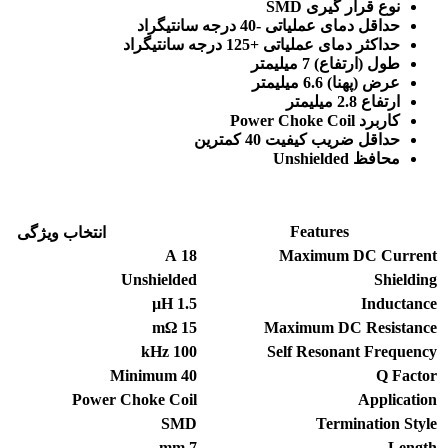
نوع قرار گیری SMD
حداقل دمای عملیاتی -40 درجه سانتیگراد
حداکثر دمای عملیاتی +125 درجه سانتیگراد
طول (ارتفاع) 7 میلیمتر
عرض (پهنا) 6.6 میلیمتر
ارتفاع 2.8 میلیمتر
کاربرد Power Choke Coil
حداقل ضریب کیفیت 40 کمترین
محافظ Unshielded
Features
انتخاب ویژگی
A
18
Maximum DC Current
Unshielded
Shielding
µH
1.5
Inductance
mΩ
15
Maximum DC Resistance
kHz
100
Self Resonant Frequency
Minimum
40
Q Factor
Power Choke Coil
Application
SMD
Termination Style
mm
7
Length