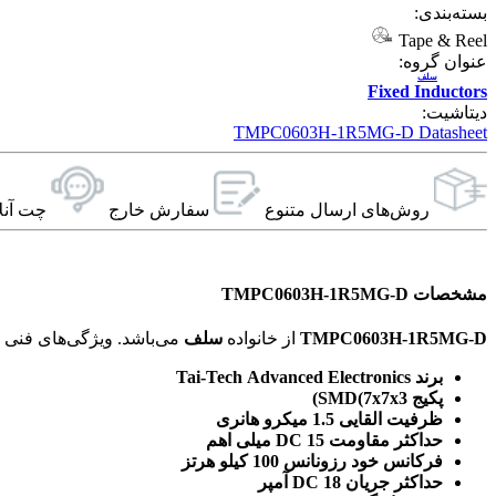
بسته‌بندی:
Tape & Reel
عنوان گروه:
سلف
Fixed Inductors
دیتاشیت:
TMPC0603H-1R5MG-D Datasheet
روش‌های ارسال‌ متنوع
سفارش خارج
چت آنل
مشخصات TMPC0603H-1R5MG-D
TMPC0603H-1R5MG-D
از خانواده
سلف
می‌باشد. ویژگی‌های فنی این محصول براساس
برند Tai-Tech Advanced Electronics
پکیج SMD(7x7x3)
ظرفیت القایی 1.5 میکرو هانری
حداکثر مقاومت DC 15 میلی اهم
فرکانس خود رزونانس 100 کیلو هرتز
حداکثر جریان DC 18 آمپر