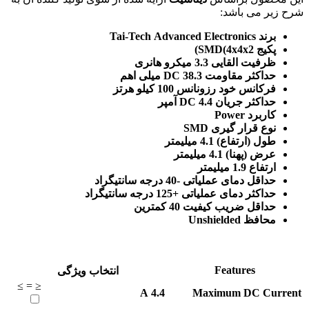
شرح زیر می باشد:
برند Tai-Tech Advanced Electronics
پکیج SMD(4x4x2)
ظرفیت القایی 3.3 میکرو هانری
حداکثر مقاومت DC 38.3 میلی اهم
فرکانس خود رزونانس 100 کیلو هرتز
حداکثر جریان DC 4.4 آمپر
کاربرد Power
نوع قرار گیری SMD
طول (ارتفاع) 4.1 میلیمتر
عرض (پهنا) 4.1 میلیمتر
ارتفاع 1.9 میلیمتر
حداقل دمای عملیاتی -40 درجه سانتیگراد
حداکثر دمای عملیاتی +125 درجه سانتیگراد
حداقل ضریب کیفیت 40 کمترین
محافظ Unshielded
Features
انتخاب ویژگی
≥
=
≤
A
4.4
Maximum DC Current