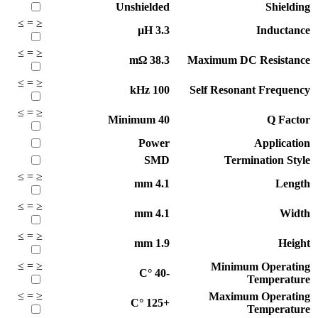
Unshielded
Shielding
≥
=
≤
µH
3.3
Inductance
≥
=
≤
mΩ
38.3
Maximum DC Resistance
≥
=
≤
kHz
100
Self Resonant Frequency
≥
=
≤
Minimum
40
Q Factor
Power
Application
SMD
Termination Style
≥
=
≤
mm
4.1
Length
≥
=
≤
mm
4.1
Width
≥
=
≤
mm
1.9
Height
≥
=
≤
Minimum Operating
°C
-40
Temperature
≥
=
≤
Maximum Operating
°C
+125
Temperature