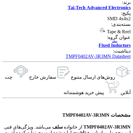
برند:
Tai-Tech Advanced Electronics
پکیج:
SMD 4x4x2
بسته‌بندی:
Tape & Reel
عنوان گروه:
سلف
Fixed Inductors
دیتاشیت:
TMPF0402AV-3R3MN Datasheet
روش‌های ارسال‌ متنوع
سفارش خارج
چت
آنلاین
پیش خرید هوشمندانه
مشخصات TMPF0402AV-3R3MN
TMPF0402AV-3R3MN
از خانواده
سلف
می‌باشد. ویژگی‌های فنی
این محصول براساس
دیتاشیت
ارایه شده از سوی تولید کننده آن به