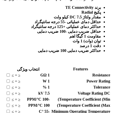
برند TE Connectivity
پکیج Radial
مقدار ولتاژ DC 7.5 کیلو ولت
حداقل دمای عملیاتی -55 درجه سانتیگراد
حداکثر دمای عملیاتی +125 درجه سانتیگراد
حداقل ضریب دمایی -100 ضریب دمایی
مقاومت 1 گیگا اهم
توان (وات) 1 وات
دقت 1 درصد
حداکثر ضریب دمایی 100 ضریب دمایی
Features
انتخاب ویژگی
GΩ
1
Resistance
≥
=
≤
W
1
Power Rating
≥
=
≤
%
1
Tolerance
≥
=
≤
kV
7.5
Voltage Rating DC
≥
=
≤
PPM/°C
-100
Temperature Coefficient (Min)
≥
=
≤
PPM/°C
100
Temperature Coefficient (Max)
≥
=
≤
°C
-55
Minimum Operating Temperature
≥
=
≤