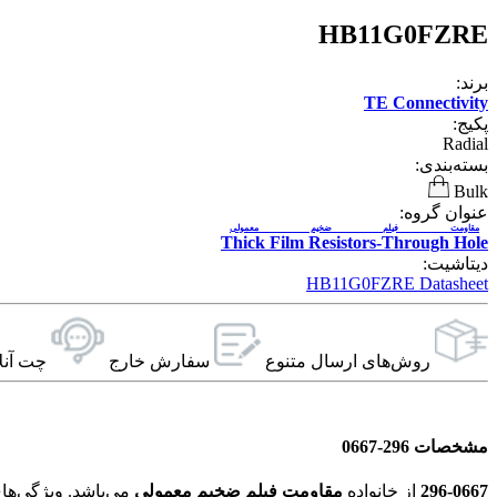
HB11G0FZRE
برند:
TE Connectivity
پکیج:
Radial
بسته‌بندی:
Bulk
عنوان گروه:
مقاومت فیلم ضخیم معمولی
Thick Film Resistors-Through Hole
دیتاشیت:
HB11G0FZRE Datasheet
روش‌های ارسال‌ متنوع
سفارش خارج
چت آنل
مشخصات 296-0667
296-0667
از خانواده
مقاومت فیلم ضخیم معمولی
می‌باشد. ویژگی‌های فنی این محصول براساس