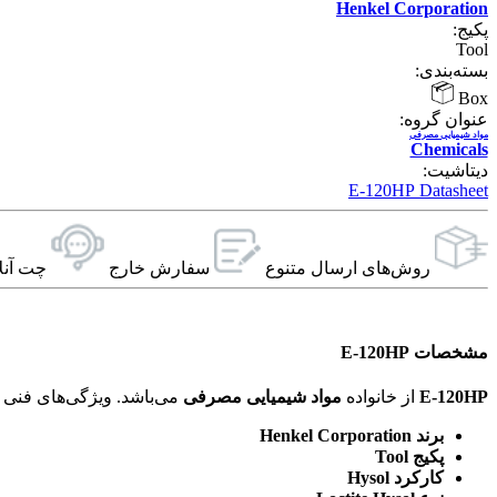
Henkel Corporation
پکیج:
Tool
بسته‌بندی:
Box
عنوان گروه:
مواد شیمیایی مصرفی
Chemicals
دیتاشیت:
E-120HP Datasheet
روش‌های ارسال‌ متنوع
سفارش خارج
چت آنل
مشخصات E-120HP
E-120HP
از خانواده
مواد شیمیایی مصرفی
می‌باشد. ویژگی‌های فنی این محصول براساس
برند Henkel Corporation
پکیج Tool
کارکرد Hysol