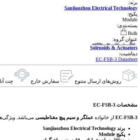
برند:
Sanjiaozhou Electrical Technology
پکیج:
Module
بسته‌بندی:
Bulk
عنوان گروه:
عملگر و سیم پیچ مغناطیسی
Solenoids & Actuators
دیتاشیت:
EC-FSB-3 Datasheet
روش‌های ارسال‌ متنوع
سفارش خارج
چت آنل
مشخصات EC-FSB-3
EC-FSB-3
از خانواده
عملگر و سیم پیچ مغناطیسی
می‌باشد. ویژگی‌های فنی این محصول براساس
برند Sanjiaozhou Electrical Technology
پکیج Module