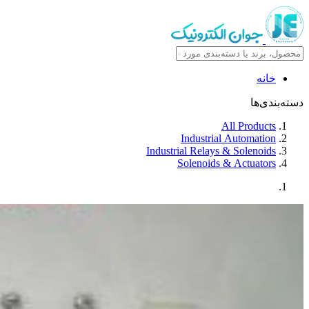
خانه
دسته‌بندی‌ها
All Products
Industrial Automation
Industrial Relays & Solenoids
Solenoids & Actuators