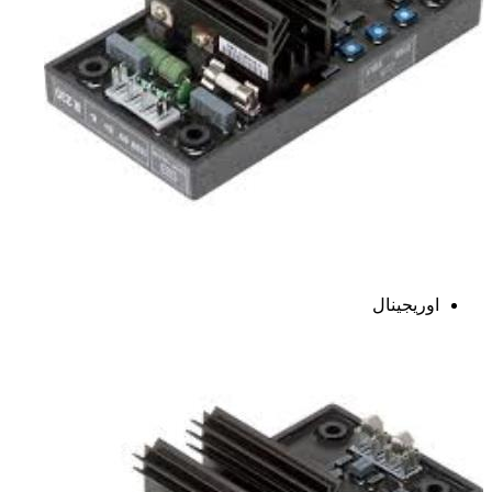
اوریجینال