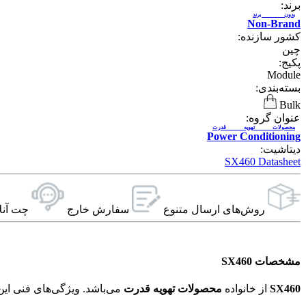
برند:
بدون برند
Non-Brand
کشور سازنده:
چین
پکیج:
Module
بسته‌بندی:
Bulk
عنوان گروه:
محصولات تهویه قدرت
Power Conditioning
دیتاشیت:
SX460 Datasheet
روش‌های ارسال‌ متنوع
سفارش خارج
چت آنل
مشخصات SX460
SX460
از خانواده
محصولات تهویه قدرت
می‌باشد. ویژگی‌های فنی این محصول براساس