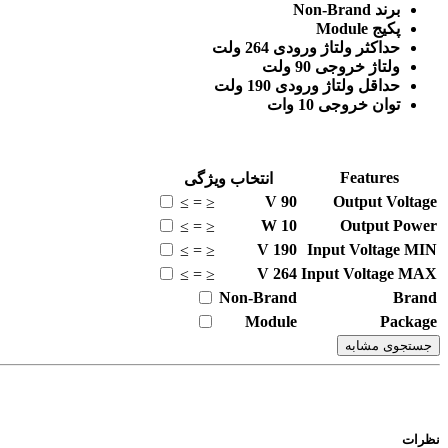
برند Non-Brand
پکیج Module
حداکثر ولتاژ ورودی 264 ولت
ولتاژ خروجی 90 ولت
حداقل ولتاژ ورودی 190 ولت
توان خروجی 10 وات
Features
انتخاب ویژگی
V
90
Output Voltage
≥
=
≤
W
10
Output Power
≥
=
≤
V
190
Input Voltage MIN
≥
=
≤
V
264
Input Voltage MAX
≥
=
≤
Non-Brand
Brand
Module
Package
جستجوی مشابه
نظرات