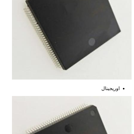
اوریجینال