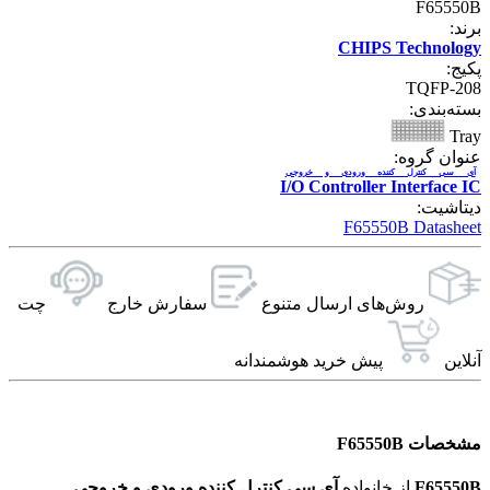
F65550B
برند:
CHIPS Technology
پکیج:
TQFP-208
بسته‌بندی:
Tray
عنوان گروه:
آی سی کنترل کننده ورودی و خروجی
I/O Controller Interface IC
دیتاشیت:
F65550B Datasheet
روش‌های ارسال‌ متنوع
سفارش خارج
چت
آنلاین
پیش خرید هوشمندانه
مشخصات F65550B
F65550B
از خانواده
آی سی کنترل کننده ورودی و خروجی