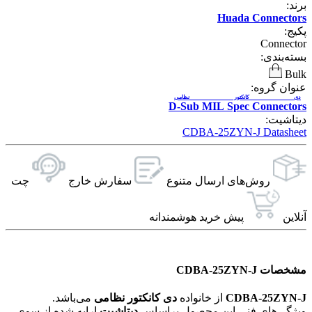
Huada Connec
Conn
بندی:
 گروه:
 کانکتور نظامی
D-Sub MIL Spec Connec
یت:
CDBA-25ZYN-J Datas
روش‌های ارسال‌ متنوع
سفارش خارج
چت
ن
پیش خرید هوشمندانه
CDBA-25ZYN
CDBA-25Z
از خانواده
دی کانکتور نظامی
می‌باشد.
ی‌های فنی این محصول براساس
دیتاشیت
ارایه شده از سوی