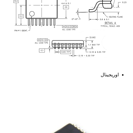
اوریجینال