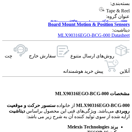
بسته‌بندی:
Tape & Reel
عنوان گروه:
سنسور حرکت و موقعیت روبردی
Board Mount Motion & Position Sensors
دیتاشیت:
MLX90316EGO-BCG-000 Datasheet
روش‌های ارسال‌ متنوع
سفارش خارج
چت
آنلاین
پیش خرید هوشمندانه
مشخصات MLX90316EGO-BCG-000
MLX90316EGO-BCG-000
از خانواده
سنسور حرکت و موقعیت
روبردی
می‌باشد. ویژگی‌های فنی این محصول براساس
دیتاشیت
ارایه شده از سوی تولید کننده آن به شرح زیر می باشد:
برند Melexis Technologies