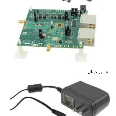
اوریجینال