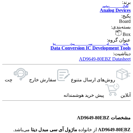
برند:
آنالوگ دیوایسز
Analog Devices
پکیج:
Board
بسته‌بندی:
Box
عنوان گروه:
ماژول آی سی مبدل دیتا
Data Conversion IC Development Tools
دیتاشیت:
AD9649-80EBZ Datasheet
روش‌های ارسال‌ متنوع
سفارش خارج
چت
آنلاین
پیش خرید هوشمندانه
مشخصات AD9649-80EBZ
AD9649-80EBZ
از خانواده
ماژول آی سی مبدل دیتا
می‌باشد.