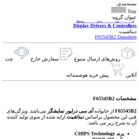
بسته‌بندی:
Tray
عنوان گروه:
آی سی درایور نمایشگر
Display Drivers & Controllers
دیتاشیت:
F65545B2 Datasheet
روش‌های ارسال‌ متنوع
سفارش خارج
چت
آنلاین
پیش خرید هوشمندانه
مشخصات F65545B2
F65545B2
از خانواده
آی سی درایور نمایشگر
می‌باشد. ویژگی‌های
فنی این محصول براساس
دیتاشیت
ارایه شده از سوی تولید کننده
آن به شرح زیر می باشد:
برند CHIPS Technology