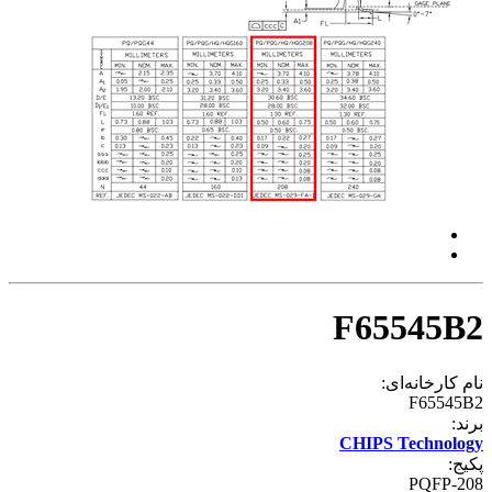
F65545B2
نام کارخانه‌ای:
F65545B2
برند:
CHIPS Technology
پکیج:
PQFP-208