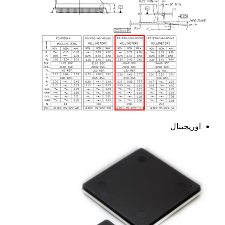
اوریجینال