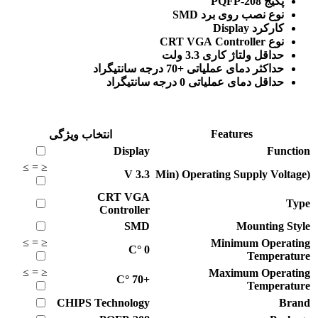
پکیج PQFP-208
نوع نصب روی برد SMD
کارکرد Display
نوع CRT VGA Controller
حداقل ولتاژ کاری 3.3 ولت
حداکثر دمای عملیاتی +70 درجه سانتیگراد
حداقل دمای عملیاتی 0 درجه سانتیگراد
Features
انتخاب ویژگی
Display
Function
≥
=
≤
V
3.3
(Min) Operating Supply Voltage
CRT VGA
Type
Controller
SMD
Mounting Style
≥
=
≤
Minimum Operating
°C
0
Temperature
≥
=
≤
Maximum Operating
°C
+70
Temperature
CHIPS Technology
Brand