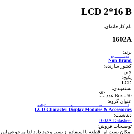
LCD 2*16 B
نام کارخانه‌ای:
1602A
برند:
بدون برند
Non-Brand
کشور سازنده:
چین
پکیج:
LCD
بسته‌بندی:
50 عدد
-
Box
عنوان گروه:
ال سی دی کاراکتری
LCD Character Display Modules & Accessories
دیتاشیت:
1602A Datasheet
توضیحات فروش:
امکان تست اين قطعه با استفاده از تستر وجود دارد لذا مرجوعي اين