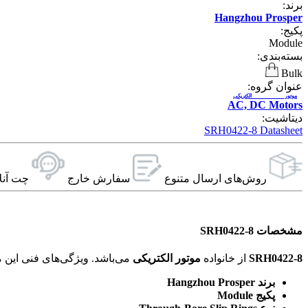
برند:
Hangzhou Prosper
پکیج:
Module
بسته‌بندی:
Bulk
عنوان گروه:
موتور الکتریکی
AC, DC Motors
دیتاشیت:
SRH0422-8 Datasheet
روش‌های ارسال‌ متنوع
سفارش خارج
چت آنل
مشخصات SRH0422-8
SRH0422-8
از خانواده
موتور الکتریکی
می‌باشد. ویژگی‌های فنی این محصول براساس
برند Hangzhou Prosper
پکیج Module