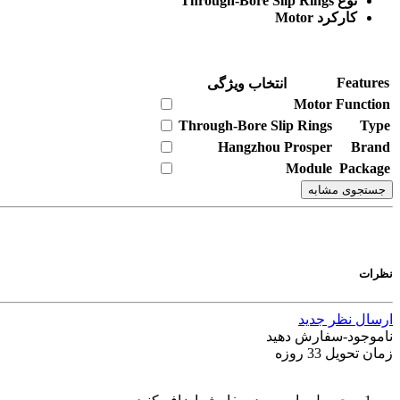
نوع Through-Bore Slip Rings
کارکرد Motor
Features
انتخاب ویژگی
Motor
Function
Through-Bore Slip Rings
Type
Hangzhou Prosper
Brand
Module
Package
جستجوی مشابه
نظرات
ارسال نظر جدید
ناموجود-سفارش دهید
زمان تحویل 33 روزه