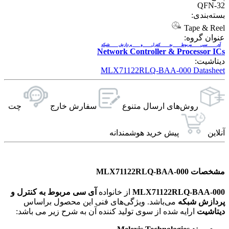
QFN-32
بسته‌بندی:
Tape & Reel
عنوان گروه:
آی سی مربوط به کنترل و پردازش شبکه
Network Controller & Processor ICs
دیتاشیت:
MLX71122RLQ-BAA-000 Datasheet
روش‌های ارسال‌ متنوع
سفارش خارج
چت
آنلاین
پیش خرید هوشمندانه
مشخصات MLX71122RLQ-BAA-000
MLX71122RLQ-BAA-000
از خانواده
آی سی مربوط به کنترل و
پردازش شبکه
می‌باشد. ویژگی‌های فنی این محصول براساس
دیتاشیت
ارایه شده از سوی تولید کننده آن به شرح زیر می باشد: