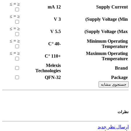
≥
=
≤
mA
12
Supply Current
≥
=
≤
V
3
Supply Voltage (Min)
≥
=
≤
V
5.5
Supply Voltage (Max)
≥
=
≤
Minimum Operating
°C
-40
Temperature
≥
=
≤
Maximum Operating
°C
+110
Temperature
Melexis
Brand
Technologies
QFN-32
Package
جستجوی مشابه
نظرات
ارسال نظر جدید