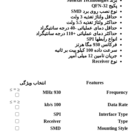
برند Melexis Technologies
پکیج QFN-32
نوع نصب روی برد SMD
حداقل ولتاژ تغذیه 3 ولت
حداکثر ولتاژ تغذیه 5.5 ولت
حداقل دمای عملیاتی -40 درجه سانتیگراد
حداکثر دمای عملیاتی +110 درجه سانتیگراد
انواع رابطها SPI
فرکانس 930 مگا هرتز
سرعت داده 100 کیلو بیت بر ثانیه
جریان تامین 12 میلی آمپر
نوع Receiver
Features
انتخاب ویژگی
≥
=
≤
MHz
930
Frequency
≥
=
≤
kb/s
100
Data Rate
SPI
Interface Type
Receiver
Type
SMD
Mounting Style