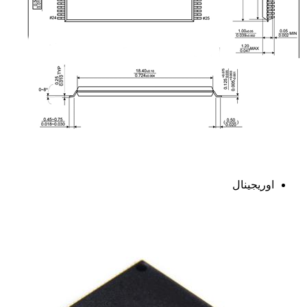
اوریجینال