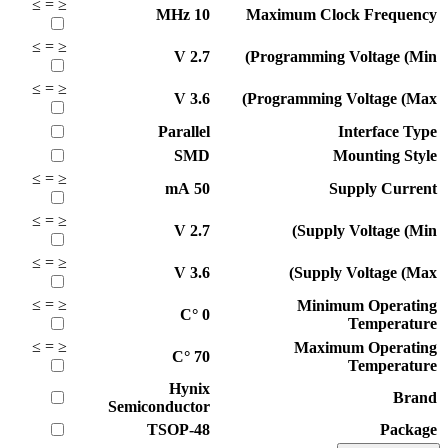
≥
=
≤
MHz
10
Maximum Clock Frequency
≥
=
≤
V
2.7
Programming Voltage (Min)
≥
=
≤
V
3.6
Programming Voltage (Max)
Parallel
Interface Type
SMD
Mounting Style
≥
=
≤
mA
50
Supply Current
≥
=
≤
V
2.7
Supply Voltage (Min)
≥
=
≤
V
3.6
Supply Voltage (Max)
≥
=
≤
Minimum Operating
°C
0
Temperature
≥
=
≤
Maximum Operating
°C
70
Temperature
Hynix
Brand
Semiconductor
TSOP-48
Package