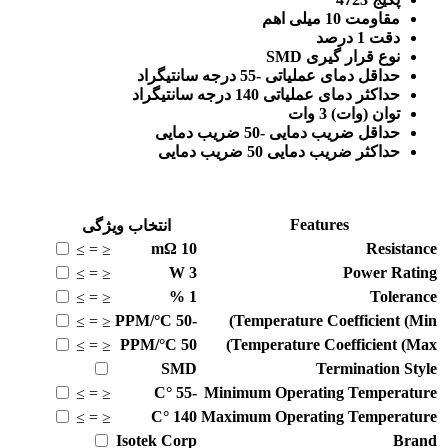
مقاومت 10 میلی اهم
دقت 1 درصد
نوع قرار گیری SMD
حداقل دمای عملیاتی -55 درجه سانتیگراد
حداکثر دمای عملیاتی 140 درجه سانتیگراد
توان (وات) 3 وات
حداقل ضریب دمایی -50 ضریب دمایی
حداکثر ضریب دمایی 50 ضریب دمایی
Features
انتخاب ویژگی
mΩ
10
Resistance
≥
=
≤
W
3
Power Rating
≥
=
≤
%
1
Tolerance
≥
=
≤
PPM/°C
-50
Temperature Coefficient (Min)
≥
=
≤
PPM/°C
50
Temperature Coefficient (Max)
≥
=
≤
SMD
Termination Style
°C
-55
Minimum Operating Temperature
≥
=
≤
°C
140
Maximum Operating Temperature
≥
=
≤
Isotek Corp
Brand