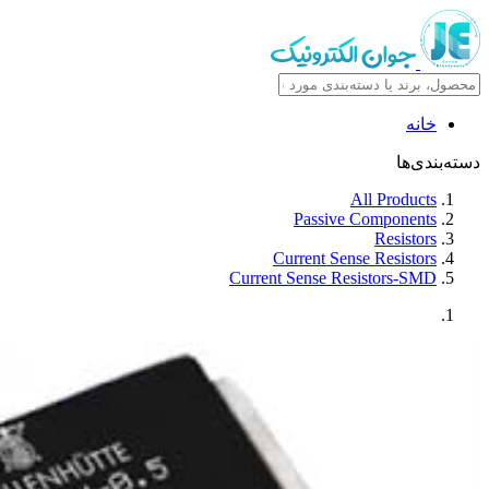
خانه
دسته‌بندی‌ها
All Products
Passive Components
Resistors
Current Sense Resistors
Current Sense Resistors-SMD