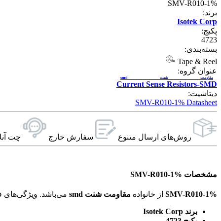
SMV-R010-1%
برند:
Isotek Corp
پکیج:
4723
بسته‌بندی:
Tape & Reel
عنوان گروه:
مقاومت شنت smd
Current Sense Resistors-SMD
دیتاشیت:
SMV-R010-1% Datasheet
روش‌های ارسال‌ متنوع
سفارش خارج
چت آنل
مشخصات SMV-R010-1%
SMV-R010-1%
از خانواده
مقاومت شنت smd
می‌باشد. ویژگی‌های فنی این محصول براساس
برند Isotek Corp
پکیج 4723