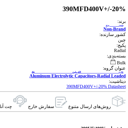
390MFD400V+/-20%
برند:
بدون برند
Non-Brand
کشور سازنده:
چین
پکیج:
Radial
بسته‌بندی:
Bulk
عنوان گروه:
خازن الکترولیت dip
Aluminum Electrolytic Capacitors-Radial Leaded
دیتاشیت:
390MFD400V+/-20% Datasheet
روش‌های ارسال‌ متنوع
سفارش خارج
چت آنل