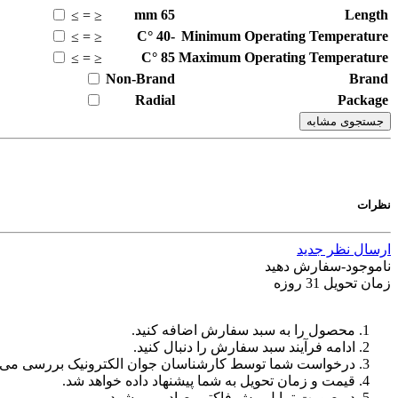
mm
65
Length
≥
=
≤
°C
-40
Minimum Operating Temperature
≥
=
≤
°C
85
Maximum Operating Temperature
≥
=
≤
Non-Brand
Brand
Radial
Package
جستجوی مشابه
نظرات
ارسال نظر جدید
ناموجود-سفارش دهید
زمان تحویل 31 روزه
محصول را به سبد سفارش اضافه کنید.
ادامه فرآیند سبد سفارش را دنبال کنید.
درخواست شما توسط کارشناسان جوان الکترونیک بررسی می‌
قیمت و زمان تحویل به شما پیشنهاد داده خواهد شد.
در صورت تمایل پیش فاکتور صادر می شود.