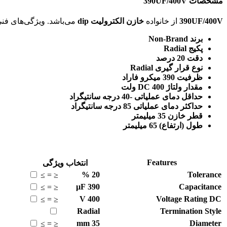
مشخصات 390UF/400V
390UF/400V
از خانواده
خازن الکترولیت dip
می‌باشد. ویژگی‌های فنی این محصول براساس
برند Non-Brand
پکیج Radial
دقت 20 درصد
نوع قرار گیری Radial
ظرفیت 390 میکرو فاراد
مقدار ولتاژ DC 400 ولت
حداقل دمای عملیاتی -40 درجه سانتیگراد
حداکثر دمای عملیاتی 85 درجه سانتیگراد
قطر خازن 35 میلیمتر
طول (ارتفاع) 65 میلیمتر
Features
انتخاب ویژگی
%
20
Tolerance
≥
=
≤
µF
390
Capacitance
≥
=
≤
V
400
Voltage Rating DC
≥
=
≤
Radial
Termination Style
mm
35
Diameter
≥
=
≤