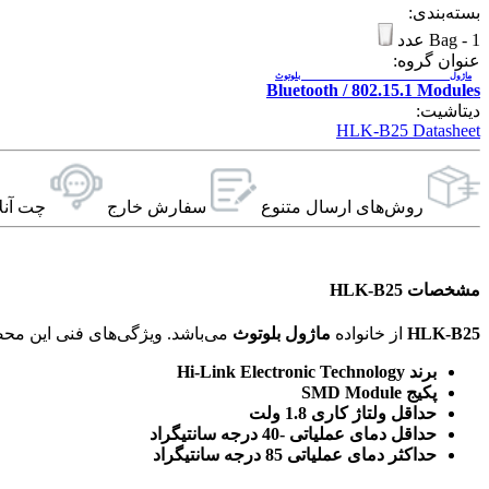
بسته‌بندی:
1 عدد
-
Bag
عنوان گروه:
ماژول بلوتوث
Bluetooth / 802.15.1 Modules
دیتاشیت:
HLK-B25 Datasheet
روش‌های ارسال‌ متنوع
سفارش خارج
چت آنل
مشخصات HLK-B25
HLK-B25
از خانواده
ماژول بلوتوث
می‌باشد. ویژگی‌های فنی این محصول براساس
برند Hi-Link Electronic Technology
پکیج SMD Module
حداقل ولتاژ کاری 1.8 ولت
حداقل دمای عملیاتی -40 درجه سانتیگراد
حداکثر دمای عملیاتی 85 درجه سانتیگراد