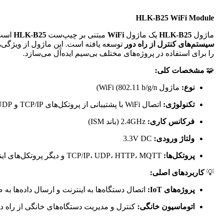
HLK-B25 WiFi Module
ماژول
HLK-B25
یک ماژول
WiFi
مبتنی بر چیپ‌ست
HLK-B25
است که بر
سیستم‌های کنترل از راه دور
را برای استفاده در پروژه‌های مختلف بی‌سیم ایده‌آل می‌سازد.
🧩
مشخصات کلی:
نوع:
ماژول WiFi (802.11 b/g/n)
تکنولوژی:
اتصال WiFi با پشتیبانی از پروتکل‌های TCP/IP و UDP
فرکانس کاری:
2.4GHz (باند ISM)
ولتاژ ورودی:
3.3V DC
پروتکل‌ها:
TCP/IP، UDP، HTTP، MQTT و دیگر پروتکل‌های اینترنت اشیاء
💡
کاربردهای اصلی:
پروژه‌های IoT:
اتصال دستگاه‌ها به اینترنت و ارسال داده‌ها به
اتوماسیون خانگی:
کنترل و مدیریت دستگاه‌های خانگی از راه دور 