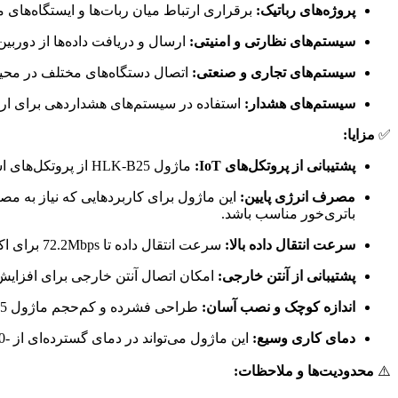
پروژه‌های رباتیک:
برقراری ارتباط میان ربات‌ها و ایستگاه‌های
سیستم‌های نظارتی و امنیتی:
ارسال و دریافت داده‌ها از دوربین
سیستم‌های تجاری و صنعتی:
اتصال دستگاه‌های مختلف در محی
سیستم‌های هشدار:
استفاده در سیستم‌های هشداردهی برای ار
✅
مزایا:
پشتیبانی از پروتکل‌های IoT:
ماژول HLK-B25 از پروتکل‌های استاندارد IoT مانند
مصرف انرژی پایین:
این ماژول برای کاربردهایی که نیاز به مص
باتری‌خور مناسب باشد.
سرعت انتقال داده بالا:
سرعت انتقال داده تا 72.2Mbps برای اکثر پروژه‌های IoT کافی است و امکان ارسال و دریافت داده‌ها با سرعت بالا را فراهم می‌آورد.
پشتیبانی از آنتن خارجی:
امکان اتصال آنتن خارجی برای افزایش ب
اندازه کوچک و نصب آسان:
طراحی فشرده و کم‌حجم ماژول HLK-B25 نصب آن را در فضای محدود یا پروژه‌های کوچک بسیار آسان می‌کند.
دمای کاری وسیع:
این ماژول می‌تواند در دمای گسترده‌ای از -40°C تا +85°C به‌خوبی عمل کند، که آن را برای استفاده در محیط‌های صنعتی و فضاهای چالش‌برانگیز مناسب می‌سازد.
⚠️
محدودیت‌ها و ملاحظات: