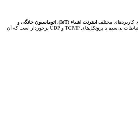
اینترنت اشیاء (IoT)
،
اتوماسیون خانگی
و
توسعه یافته است. این ماژول از ویژگی‌های برجسته‌ای مانند سرعت بالا، مصرف انرژی پایین، و پشتیبانی از ارتباطات بی‌سیم با پروتکل‌های TCP/IP و UDP برخوردار است که آن