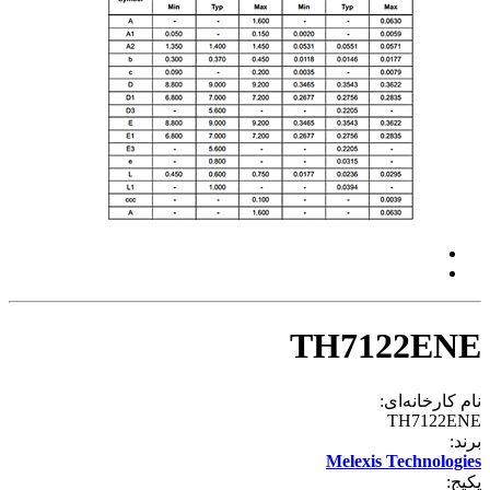
TH7122ENE
نام کارخانه‌ای:
TH7122ENE
برند:
Melexis Technologies
پکیج: