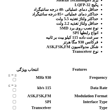
برند Melexis Technologies
پکیج LQFP-32
حداقل دمای عملیاتی -40 درجه سانتیگراد
حداکثر دمای عملیاتی +85 درجه سانتیگراد
حداکثر ولتاژ تغذیه 5.5 ولت
حداقل ولتاژ تغذیه 2.2 ولت
نوع نصب روی برد SMD
انواع رابطها SPI
سرعت داده 115 کیلو بیت بر ثانیه
فرکانس 930 مگا هرتز
شکل مدولاسیون ASK,FSK,FM
نوع Transceiver
Features
انتخاب ویژگی
≥
=
≤
MHz
930
Frequency
≥
=
≤
kb/s
115
Data Rate
ASK,FSK,FM
Modulation Format
SPI
Interface Type
Transceiver
Type