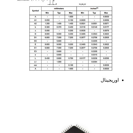
اوریجینال