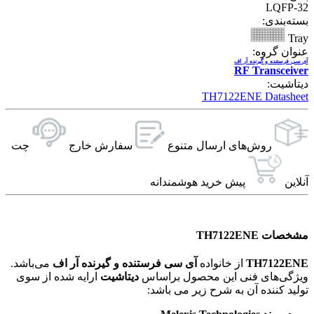
LQFP-32
بسته‌بندی:
Tray
عنوان گروه:
آی سی فرستنده و گیرنده آر اف
RF Transceiver
دیتاشیت:
TH7122ENE Datasheet
روش‌های ارسال‌ متنوع
سفارش خارج
چت
آنلاین
پیش خرید هوشمندانه
مشخصات TH7122ENE
TH7122ENE
از خانواده
آی سی فرستنده و گیرنده آر اف
می‌باشد.
ویژگی‌های فنی این محصول براساس
دیتاشیت
ارایه شده از سوی
تولید کننده آن به شرح زیر می باشد: