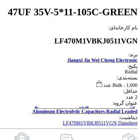
47UF 35V-5*11-105C-GREEN
نام کارخانه‌ای:
LF470M1VBKJ0511VGN
برند:
Jiangxi Jia Wei Cheng Electronic
پکیج:
Radial
بسته‌بندی:
1,000 عدد
-
Bulk
حداقل:
2
عدد
عنوان گروه:
خازن الکترولیت dip
Aluminum Electrolytic Capacitors-Radial Leaded
دیتاشیت:
LF470M1VBKJ0511VGN Datasheet