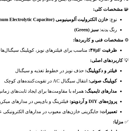
🧩
مشخصات کلی:
نوع:
خازن الکترولیت آلومینیومی (Aluminum Electrolytic Capacitor)
رنگ بدنه:
سبز (Green)
⚙️
مشخصات فنی و کاربردها:
ظرفیت ۴۷µF:
مناسب برای فیلترهای نویز، کوپلینگ سیگنال‌های
💡
کاربردهای اصلی:
فیلتر و دکوپلینگ:
حذف نویز در خطوط تغذیه و سیگنال
کوپلینگ صوتی:
انتقال سیگنال AC در تقویت‌کننده‌های کوچک
مدارهای تایمینگ:
همراه با مقاومت‌ها برای ایجاد ثابت‌های زمان
پروژه‌های DIY و آردوینو:
فیلترینگ و بای‌پس در مدارهای میکر
تعمیرات:
جایگزینی خازن‌های معیوب در مدارهای الکترونیکی 
✅
مزایا: