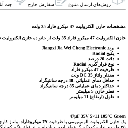
روش‌های ارسال‌ متنوع
سفارش خارج
چت آنل
مشخصات خازن الکترولیت 47 میکرو فاراد 35 ولت
خازن الکترولیت 47 میکرو فاراد 35 ولت
از خانواده
خازن الکترولیت dip
برند Jiangxi Jia Wei Cheng Electronic
پکیج Radial
دقت 20 درصد
نوع قرار گیری Radial
ظرفیت 47 میکرو فاراد
مقدار ولتاژ DC 35 ولت
حداقل دمای عملیاتی -40 درجه سانتیگراد
حداکثر دمای عملیاتی 85 درجه سانتیگراد
قطر خازن 5 میلیمتر
طول (ارتفاع) 11 میلیمتر
47µF 35V 5×11 105°C Green
یک خازن الکترولیت آلومینیومی با ظرفیت
۴۷ میکروفاراد
، ولتاژ کاری
۳۵ ولت و اندازه کوچک، گزینه‌ای ایمن و بادوام برای فیلترینگ، کوپلینگ و دکوپلینگ در مدارهای الکترونیکی عمومی، منابع تغذیه و پروژه‌های DIY است.