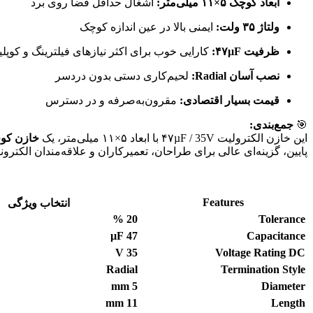
ابعاد کوچک ۵×۱۱ میلی‌متر:
اشغال حداقل فضا روی برد
ولتاژ ۳۵ ولت:
ایمنی بالا در عین اندازه کوچک
ظرفیت ۴۷µF:
کارایی خوب برای اکثر نیازهای فیلترینگ و کوپلی
نصب آسان Radial:
لحیم‌کاری دستی بدون دردسر
قیمت بسیار اقتصادی:
مقرون‌به‌صرفه و در دسترس
🎯
جمع‌بندی:
این خازن الکترولیت ۴۷µF / 35V با ابعاد ۵×۱۱ میلی‌متر، یک
خازن کوچ
پایین، گزینه‌ای عالی برای طراحان، تعمیرکاران و علاقه‌مندان الکترو
Features
انتخاب ویژگی
%
20
Tolerance
µF
47
Capacitance
V
35
Voltage Rating DC
Radial
Termination Style
mm
5
Diameter
mm
11
Length