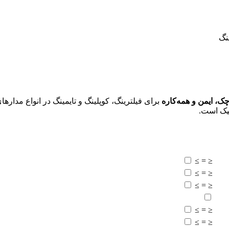
نگ
ک، ایمن و همه‌کاره
برای فیلترینگ، کوپلینگ و تایمینگ در انواع مدارها
نیک است.
≥
=
≤
≥
=
≤
≥
=
≤
≥
=
≤
≥
=
≤