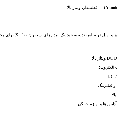
— قطب‌دار، ولتاژ بالا
این ترکیب پرکاربرد، ب
ت الکترونیکی
DC
و فیلترینگ
الا
داپتورها و لوازم خانگی