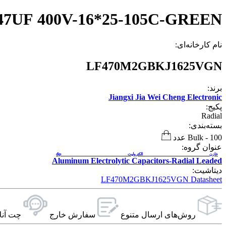
47UF 400V-16*25-105C-GREEN
نام کارخانه‌ای:
LF470M2GBKJ1625VGN
برند:
Jiangxi Jia Wei Cheng Electronic
پکیج:
Radial
بسته‌بندی:
100 عدد
-
Bulk
عنوان گروه:
خازن الکترولیت dip
Aluminum Electrolytic Capacitors-Radial Leaded
دیتاشیت:
LF470M2GBKJ1625VGN Datasheet
روش‌های ارسال‌ متنوع
سفارش خارج
چت آنل