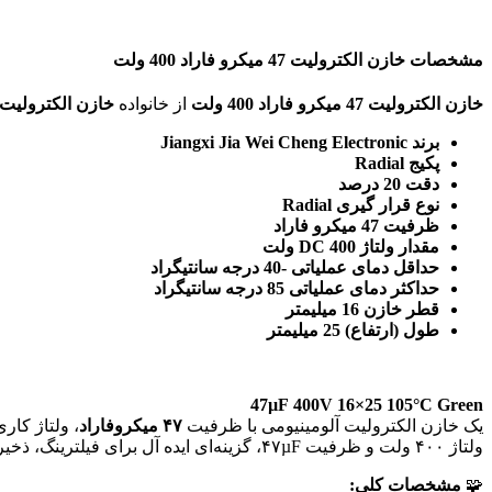
مشخصات خازن الکترولیت 47 میکرو فاراد 400 ولت
خازن الکترولیت 47 میکرو فاراد 400 ولت
از خانواده
خازن الکترولیت dip
برند Jiangxi Jia Wei Cheng Electronic
پکیج Radial
دقت 20 درصد
نوع قرار گیری Radial
ظرفیت 47 میکرو فاراد
مقدار ولتاژ DC 400 ولت
حداقل دمای عملیاتی -40 درجه سانتیگراد
حداکثر دمای عملیاتی 85 درجه سانتیگراد
قطر خازن 16 میلیمتر
طول (ارتفاع) 25 میلیمتر
47µF 400V 16×25 105°C Green
یک خازن الکترولیت آلومینیومی با ظرفیت
۴۷ میکروفاراد
، ولتاژ کاری
ولتاژ ۴۰۰ ولت و ظرفیت ۴۷µF، گزینه‌ای ایده آل برای فیلترینگ، ذخیره انرژی و کاربردهای اسنابر در منابع تغذیه سوئیچینگ، اینورترها، مدارهای راه‌انداز موتور و تجهیزات متصل به برق شهر است.
🧩
مشخصات کلی: