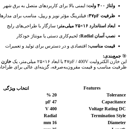
ولتاژ ۴۰۰ ولت:
ایمنی بالا برای کاربردهای متصل به برق شهر
ظرفیت ۴۷µF:
فیلترینگ مؤثر نویز و ریپل، مناسب برای مداره
ابعاد استاندارد ۱۶×۲۵ میلی‌متر:
سازگار با طراحی‌های رایج
نصب آسان Radial:
لحیم‌کاری دستی یا مونتاژ خودکار
قیمت مناسب:
اقتصادی و در دسترس برای تولید و تعمیرات
🎯
جمع‌بندی:
این خازن الکترولیت ۴۷µF / 400V با ابعاد ۱۶×۲۵ میلی‌متر، یک
خازن ق
ظرفیت مناسب و قیمت مقرون‌به‌صرفه، گزینه‌ای عالی برای طراحان 
Features
انتخاب ویژگی
%
20
Tolerance
µF
47
Capacitance
V
400
Voltage Rating DC
Radial
Termination Style
mm
16
Diameter