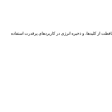
رای فیلتر نویز و ریپل در منابع تغذیه سوئیچینگ، مدارهای اسنابر (Snubber) برای محافظت از کلیدها، و ذخیره انرژی در کاربردهای پرقدرت استفاده