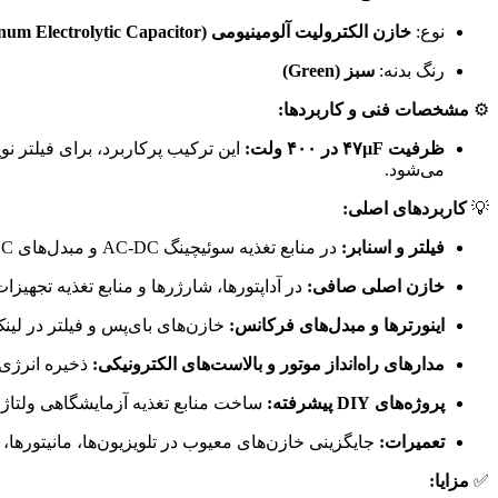
نوع:
خازن الکترولیت آلومینیومی (Aluminum Electrolytic Capacitor)
رنگ بدنه:
سبز (Green)
⚙️
مشخصات فنی و کاربردها:
ظرفیت ۴۷µF در ۴۰۰ ولت:
می‌شود.
💡
کاربردهای اصلی:
فیلتر و اسنابر:
در منابع تغذیه سوئیچینگ AC-DC و مبدل‌های DC-DC ولتاژ بالا
خازن اصلی صافی:
در آداپتورها، شارژرها و منابع تغذیه تجهیزا
اینورترها و مبدل‌های فرکانس:
خازن‌های بای‌پس و فیلتر در لینک 
مدارهای راه‌انداز موتور و بالاست‌های الکترونیکی:
ذخیره انرژی 
پروژه‌های DIY پیشرفته:
ساخت منابع تغذیه آزمایشگاهی ولتاژ ب
تعمیرات:
جایگزینی خازن‌های معیوب در تلویزیون‌ها، مانیتورها، آ
✅
مزایا: